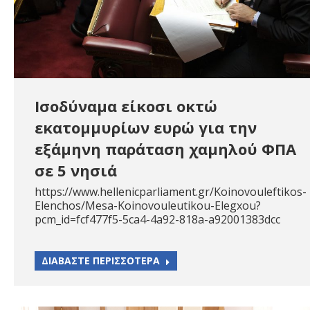
Ισοδύναμα είκοσι οκτώ
εκατομμυρίων ευρώ για την
εξάμηνη παράταση χαμηλού ΦΠΑ
σε 5 νησιά
https://www.hellenicparliament.gr/Koinovouleftikos-
Elenchos/Mesa-Koinovouleutikou-Elegxou?
pcm_id=fcf477f5-5ca4-4a92-818a-a92001383dcc
ΔΙΑΒΑΣΤΕ ΠΕΡΙΣΣΟΤΕΡΑ