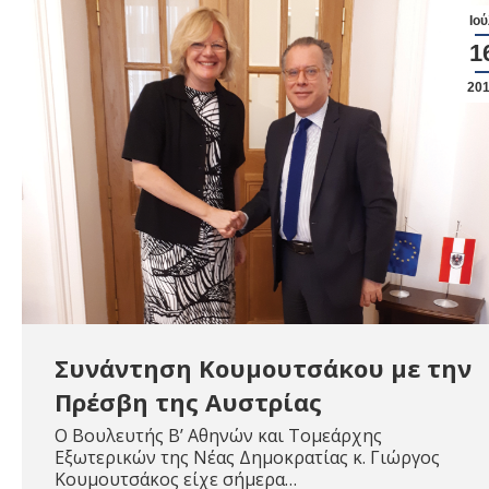
Ιού
1
20
Συνάντηση Κουμουτσάκου με την
Πρέσβη της Αυστρίας
O Βουλευτής Β’ Αθηνών και Τομεάρχης
Εξωτερικών της Νέας Δημοκρατίας κ. Γιώργος
Κουμουτσάκος είχε σήμερα…