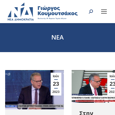
Search:
ΝΕΑ
You are here:
Ιούν
Ιού
23
2
2023
202
Στην