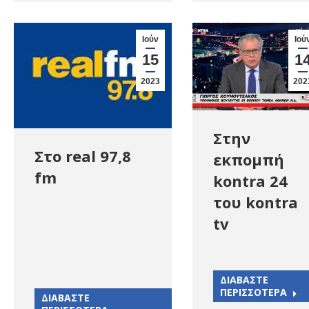
Ιούν
Ιού
15
1
2023
202
Στην
Στο real 97,8
εκπομπή
fm
kontra 24
του kontra
tv
ΔΙΑΒΑΣΤΕ
ΠΕΡΙΣΣΟΤΕΡΑ
ΔΙΑΒΑΣΤΕ