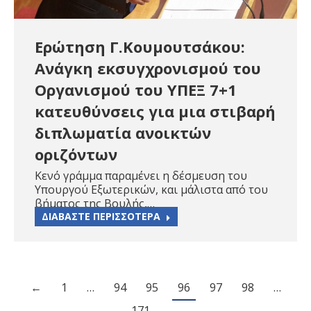
Ερώτηση Γ.Κουμουτσάκου:
Ανάγκη εκσυγχρονισμού του
Οργανισμού του ΥΠΕΞ 7+1
κατευθύνσεις για μια στιβαρή
διπλωματία ανοικτών
οριζόντων
Κενό γράμμα παραμένει η δέσμευση του
Υπουργού Εξωτερικών, και μάλιστα από του
βήματος της Βουλής,…
ΔΙΑΒΑΣΤΕ ΠΕΡΙΣΣΟΤΕΡΑ
←
1
…
94
95
96
97
98
…
171
→