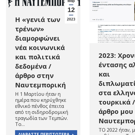
Μαρ
12
Η «γενιά των
2023
τρένων»
διαμορφώνει
νέα κοινωνικά
2023: Χρον
και πολιτικά
έντασης α
δεδομένα /
και
άρθρο στην
διπλωματ
Ναυτεμπορική
στα ελλην
Η 1 Μαρτίου ήταν η
ημέρα που κηρύχθηκε
τουρκικά /
εθνικό πένθος έπειτα
άρθρο μου
από τη σιδηροδρομική
τραγωδία των Τεμπών.
Ναυτεμπο
Το…
ΤΟ 2022 ήταν, μ
ΔΙΑΒΑΣΤΕ ΠΕΡΙΣΣΟΤΕΡΑ