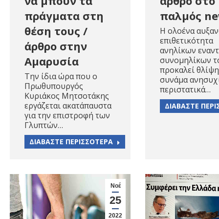
άρθρο στο
να μπουν τα
παλμός n
πράγματα στη
θέση τους /
Η ολοένα αυξα
επιθετικότητα
άρθρο στην
ανηλίκων εναντ
Αμαρυσία
συνομηλίκων τ
προκαλεί θλίψη
Την ίδια ώρα που ο
συνάμα ανησυχί
Πρωθυπουργός
περιστατικά…
Κυριάκος Μητσοτάκης
εργάζεται ακατάπαυστα
ΔΙΑΒΑΣΤΕ ΠΕΡ
για την επιστροφή των
Γλυπτών…
ΔΙΑΒΑΣΤΕ ΠΕΡΙΣΣΟΤΕΡΑ
Νοέ
25
2022