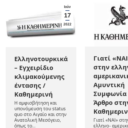
Ιούν
17
2022
Γιατί «ΝΑΙ
Ελληνοτουρκικά
στην ελλη
– Εγχειρίδιο
αμερικανι
κλιμακούμενης
Αμυντική
έντασης /
Συμφωνία 
Καθημερινή
Άρθρο στη
Η αμφισβήτηση και
υπονόμευση του status
Καθημερι
quo στο Αιγαίο και στην
Ανατολική Μεσόγειο,
Γιατί «ΝΑΙ» στη
όπως το…
ελληνο- αμερικ