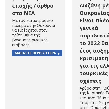
Λωζάνη μ
εποχής / άρθρο
Ουκρανίας
στα ΝΕΑ
Είναι πλέ
Με τον καταστροφικό
πόλεμο στην Ουκρανία
γενικά
να εισέρχεται στον
παραδεκτό
τρίτο μήνα της
βάναυσης ρωσικής
το 2022 θα
εισβολής,…
έτος αυξη
ΔΙΑΒΑΣΤΕ ΠΕΡΙΣΣΟΤΕΡΑ
κρισιμότη
για τις ελ
τουρκικές
σχέσεις
Άρθρο στην Κα
της Κυριακής Τ
επόμενο βήμα 
Τουρκίας. Στη 
μέσω Ουκρανίας