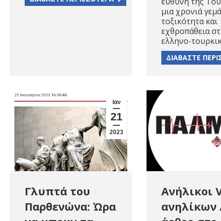
ευθύνη της Του
μια χρονιά γεμ
τοξικότητα και
εχθροπάθεια στ
ελληνο-τουρκι
ΔΙΑΒΑΣΤΕ ΠΕΡ
Ιαν
21
2023
Ανήλικοι 
Γλυπτά του
ανηλίκων 
Παρθενώνα: Ώρα