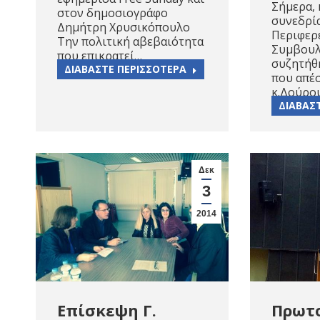
Σήμερα, 
στον δημοσιογράφο
συνεδρί
Δημήτρη Χρυσικόπουλο
Περιφερ
Την πολιτική αβεβαιότητα
Συμβουλ
που επικρατεί…
συζητήθ
ΔΙΑΒΑΣΤΕ ΠΕΡΙΣΣΟΤΕΡΑ
που απέσ
κ.Δούρο
ΔΙΑΒΑΣ
Δεκ
3
2014
Επίσκεψη Γ.
Πρωτο