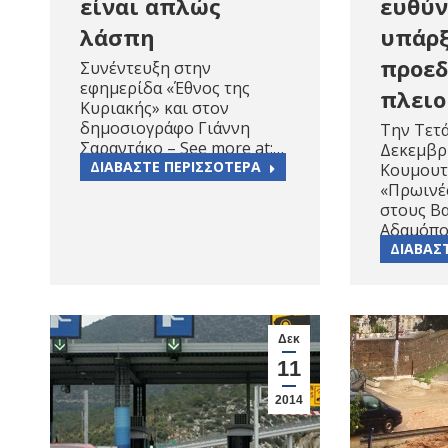
είναι απλώς
ευθύν
λάσπη
υπάρξ
προεδ
Συνέντευξη στην
εφημερίδα «Έθνος της
πλει
Κυριακής» και στον
δημοσιογράφο Γιάννη
Την Τετ
Σαραντάκο – See more at:…
Δεκεμβρ
ΔΙΑΒΑΣΤΕ ΠΕΡΙΣΣΟΤΕΡΑ
Κουμουτ
«Πρωινές
στους Β
Αδαμόπ
ΔΙΑΒΑΣ
Δεκ
11
2014