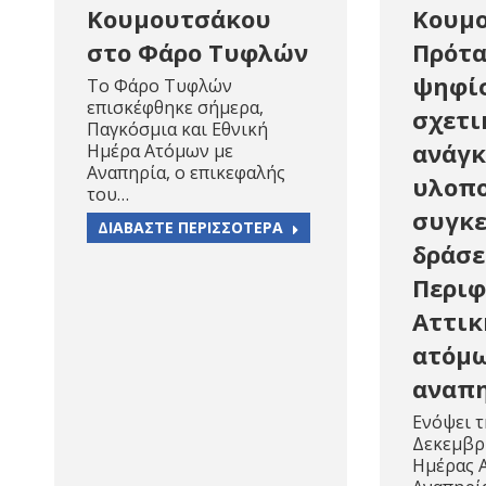
Κουμουτσάκου
Κουμο
στο Φάρο Τυφλών
Πρότ
ψηφί
Το Φάρο Τυφλών
επισκέφθηκε σήμερα,
σχετι
Παγκόσμια και Εθνική
ανάγ
Ημέρα Ατόμων με
Αναπηρία, ο επικεφαλής
υλοπ
του…
συγκ
ΔΙΑΒΑΣΤΕ ΠΕΡΙΣΣΟΤΕΡΑ
δράσε
Περιφ
Αττικ
ατόμω
αναπ
Ενόψει τ
Δεκεμβρ
Ημέρας 