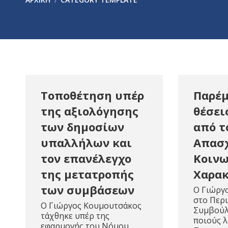
Τοποθέτηση υπέρ
Παρέμ
της αξιολόγησης
θέσει
των δημοσίων
από τ
υπαλλήλων και
Απασ
τον επανέλεγχο
Κοιν
της μετατροπής
Χαρα
των συμβάσεων
Ο Γιώργ
στο Περ
Ο Γιώργος Κουμουτσάκος
Συμβούλ
τάχθηκε υπέρ της
ποιούς λ
εφαρμογής του Νόμου