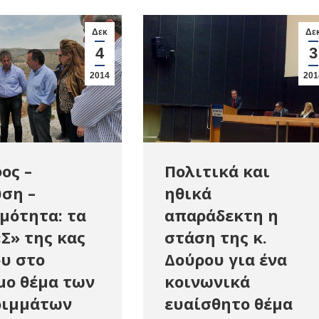
Δεκ
Δε
4
3
2014
201
ος –
Πολιτικά και
ση –
ηθικά
μότητα: τα
απαράδεκτη η
«Σ» της κας
στάση της κ.
υ στο
Δούρου για ένα
μο θέμα των
κοινωνικά
ριμμάτων
ευαίσθητο θέμα