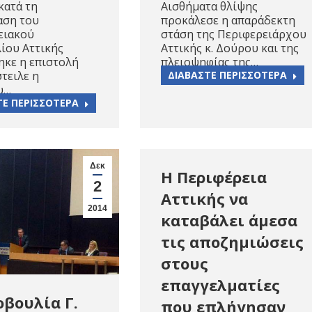
κατά τη
Αισθήματα θλίψης
αση του
προκάλεσε η απαράδεκτη
ειακού
στάση της Περιφερειάρχου
ίου Αττικής
Αττικής κ. Δούρου και της
ηκε η επιστολή
πλειοψηφίας της…
τειλε η
ΔΙΑΒΑΣΤΕ ΠΕΡΙΣΣΟΤΕΡΑ
υ…
ΤΕ ΠΕΡΙΣΣΟΤΕΡΑ
Δεκ
Η Περιφέρεια
2
Αττικής να
2014
καταβάλει άμεσα
τις αποζημιώσεις
στους
επαγγελματίες
βουλία Γ.
που επλήγησαν