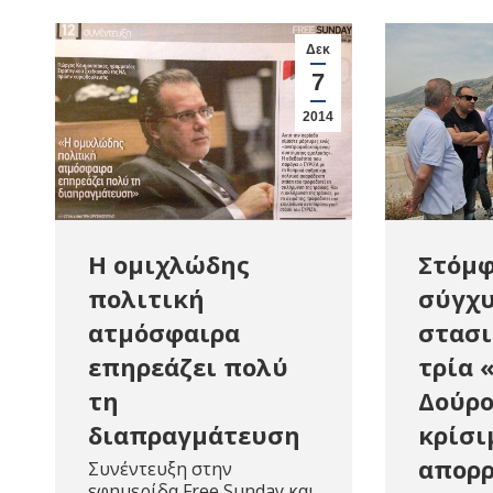
Δεκ
7
2014
Στόμφ
Η ομιχλώδης
σύγχυ
πολιτική
στασι
ατμόσφαιρα
τρία 
επηρεάζει πολύ
Δούρο
τη
κρίσι
διαπραγμάτευση
απορ
Συνέντευξη στην
εφημερίδα Free Sunday και