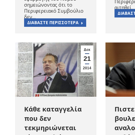
Περιφερε
σημειώνοντας ότι το
αιτηθεί…
Περιφερειακό Συμβούλιο
ΔΙΑΒΑΣ
δεν…
ΔΙΑΒΑΣΤΕ ΠΕΡΙΣΣΟΤΕΡΑ
Δεκ
21
2014
Κάθε καταγγελία
Πιστε
που δεν
βουλε
τεκμηριώνεται
αναλο