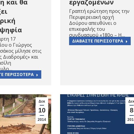
η και θα
εργαζομένων
ει
Γραπτή ερώτηση προς την
Περιφερειακή αρχή
ρική
Δούρου απευθύνει ο
οψηφία
επικεφαλής του
συνδυασμού «180o – Η…
άρτη 17
ΔΙΑΒΑΣΤΕ ΠΕΡΙΣΣΟΤΕΡΑ
ίου ο Γιώργος
σάκος μίλησε στις
 Διαδρομές» και
ασίλη
ουλο…
ΤΕ ΠΕΡΙΣΣΟΤΕΡΑ
Δεκ
Δε
10
8
2014
201