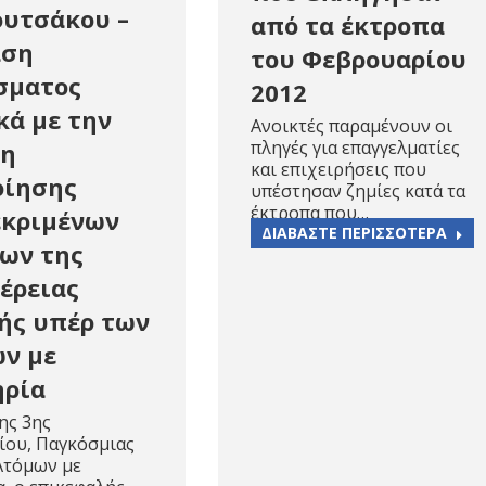
υτσάκου –
από τα έκτροπα
αση
του Φεβρουαρίου
σματος
2012
κά με την
Ανοικτές παραμένουν οι
πληγές για επαγγελματίες
κη
και επιχειρήσεις που
οίησης
υπέστησαν ζημίες κατά τα
έκτροπα που…
εκριμένων
ΔΙΑΒΑΣΤΕ ΠΕΡΙΣΣΟΤΕΡΑ
ων της
έρειας
ής υπέρ των
ν με
ηρία
ης 3ης
ίου, Παγκόσμιας
Ατόμων με