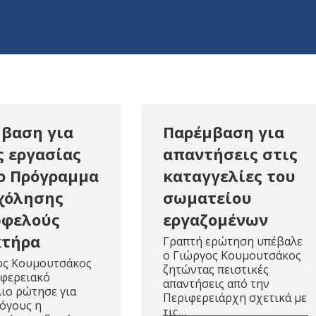
βαση για
Παρέμβαση για
ς εργασίας
απαντήσεις στις
ο Πρόγραμμα
καταγγελίες του
χόλησης
σωματείου
ωφελούς
εργαζομένων
κτήρα
Γραπτή ερώτηση υπέβαλε
ο Γιώργος Κουμουτσάκος
ος Κουμουτσάκος
ζητώντας πειστικές
ιφερειακό
απαντήσεις από την
ιο ρώτησε για
Περιφερειάρχη σχετικά με
όγους η
τις…