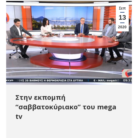
Σεπ
13
2020
Στην εκπομπή
“σαββατοκύριακο” του mega
tv