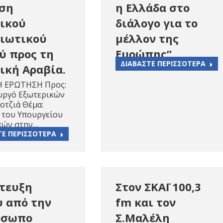
η Ελλάδα στο
ση
διάλογο για το
ικού
μέλλον της
ιωτικού
Ευρώπης”
ύ προς τη
ΔΙΑΒΑΣΤΕ ΠΕΡΙΣΣΟΤΕΡΑ
ική Αραβία.
Η ΕΡΩΤΗΣΗ Προς:
υργό Εξωτερικών
Κοτζιά Θέμα:
 του Υπουργείου
κών στην…
ΤΕ ΠΕΡΙΣΣΟΤΕΡΑ
τευξη
Στον ΣΚΑΪ 100,3
 από την
fm και τον
όσωπο
Σ.Μαλέλη