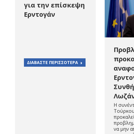
για την επίσκεψη
Ερντογάν
Προβ
προκα
ΔΙΑΒΑΣΤΕ ΠΕΡΙΣΣΟΤΕΡΑ
αναφο
Ερντο
Συνθή
Λωζά
Η συνέν
Τούρκου
προκαλε
προβλημ
να μην α