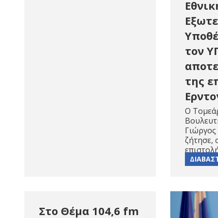
Εθνικ
Εξωτε
Υποθέ
τον Υ
αποτ
της ε
Ερντο
Ο Τομεά
Βουλευτή
Γιώργος
ζήτησε, 
επιστολ
ΔΙΑΒΑΣ
Στο Θέμα 104,6 fm