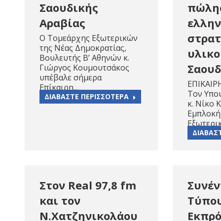
Σαουδικής
πώλη
Αραβίας
ελλην
στρατ
Ο Τομεάρχης Εξωτερικών
της Νέας Δημοκρατίας,
υλικο
Βουλευτής Β’ Αθηνών κ.
Σαουδ
Γιώργος Κουμουτσάκος
υπέβαλε σήμερα
ΕΠΙΚΑΙΡ
Επίκαιρη…
Τον Υπο
ΔΙΑΒΑΣΤΕ ΠΕΡΙΣΣΟΤΕΡΑ
κ. Νίκο 
Εμπλοκή
Εξωτερι
ΔΙΑΒΑΣ
Στον Real 97,8 fm
Συνέν
και τον
Τύπου
Ν.Χατζηνικολάου
Εκπρ