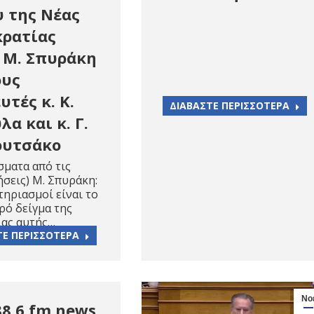
 της Νέας
ρατίας
 Μ. Σπυράκη
ους
υτές κ. Κ.
ΔΙΑΒΑΣΤΕ ΠΕΡΙΣΣΟΤΕΡΑ
α και κ. Γ.
ουτσάκο
ματα από τις
σεις) Μ. Σπυράκη:
τηριασμοί είναι το
ρό δείγμα της
ίας αυτής…
ΤΕ ΠΕΡΙΣΣΟΤΕΡΑ
Νο
88,6 fm news