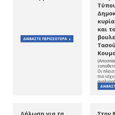
Τύπου
Δημοκ
κυρία
και τ
βουλε
ΔΙΑΒΑΣΤΕ ΠΕΡΙΣΣΟΤΕΡΑ
Τασούλ
Κουμ
(Αποσπάσ
τοποθετή
Οι πλεισ
πιο ισχυ
αναλγησ
ΔΙΑΒΑΣ
Δήλωση για τα
Στον 