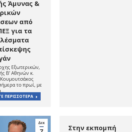
ής Άμυνας &
ρικών
σεων από
ΠΕΞ για τα
ελέσματα
πίσκεψης
γάν
ρχης Εξωτερικών,
ς Β’ Αθηνών κ.
 Κουμουτσάκος
σήμερα το πρωί, με
ή…
ΤΕ ΠΕΡΙΣΣΟΤΕΡΑ
Δεκ
Στην εκπομπή
7