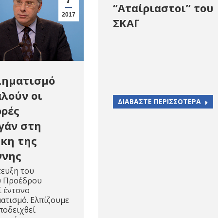
“Αταίριαστοι” του
2017
ΣΚΑΪ
ληματισμό
λούν οι
ΔΙΑΒΑΣΤΕ ΠΕΡΙΣΣΟΤΕΡΑ
ρές
γάν στη
κη της
ννης
τευξη του
 Προέδρου
ί έντονο
ατισμό. Ελπίζουμε
ποδειχθεί