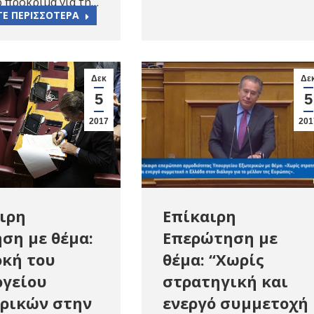
 πρόκριμα για τη…
ΤΕ ΠΕΡΙΣΣΟΤΕΡΑ
Δεκ
Δε
5
5
2017
201
Επίκαιρη
ιρη
Επερώτηση με
ση με θέμα:
θέμα: “Χωρίς
κή του
στρατηγική και
γείου
ενεργό συμμετοχή
ρικών στην