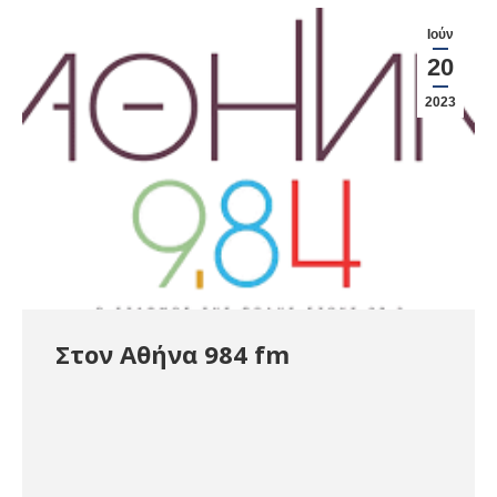
Ιούν
20
2023
Στον Αθήνα 984 fm