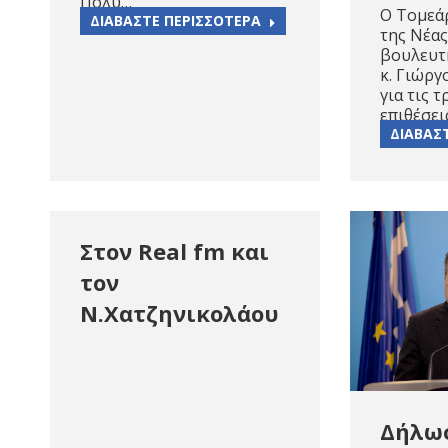
Πολύ…
Ο Τομεά
ΔΙΑΒΑΣΤΕ ΠΕΡΙΣΣΟΤΕΡΑ
της Νέας
βουλευτ
κ. Γιώργ
για τις 
επιθέσει
ΔΙΑΒΑΣ
Στον Real fm και
τον
Ν.Χατζηνικολάου
Δήλω