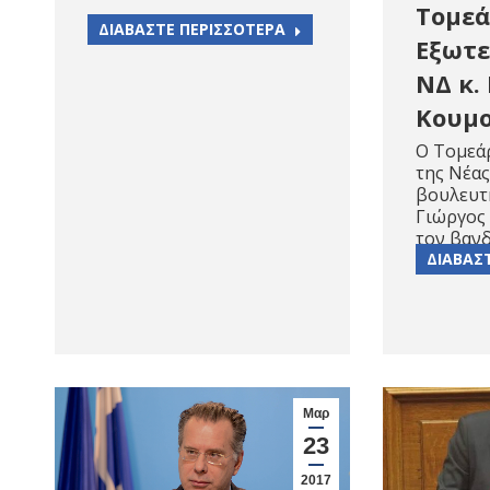
Τομεά
ΔΙΑΒΑΣΤΕ ΠΕΡΙΣΣΟΤΕΡΑ
Εξωτε
ΝΔ κ.
Κουμ
Ο Τομεά
της Νέας
βουλευτή
Γιώργος
τον βαν
ΔΙΑΒΑΣ
Μαρ
23
2017