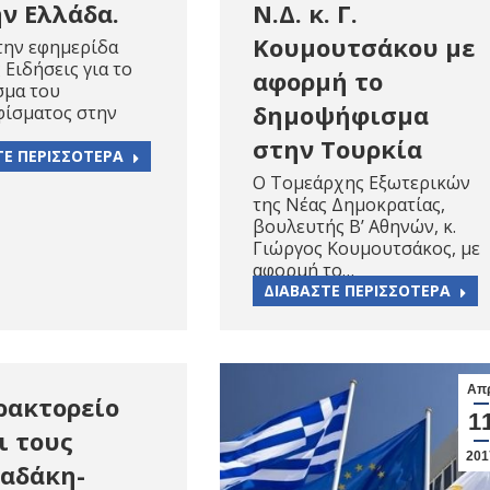
ην Ελλάδα.
Ν.Δ. κ. Γ.
Κουμουτσάκου με
την εφημερίδα
 Ειδήσεις για το
αφορμή το
σμα του
δημοψήφισμα
ίσματος στην
στην Τουρκία
ΤΕ ΠΕΡΙΣΣΟΤΕΡΑ
Ο Τομεάρχης Εξωτερικών
της Νέας Δημοκρατίας,
βουλευτής Β’ Αθηνών, κ.
Γιώργος Κουμουτσάκος, με
αφορμή το…
ΔΙΑΒΑΣΤΕ ΠΕΡΙΣΣΟΤΕΡΑ
Απ
ρακτορείο
1
ι τους
201
αδάκη-