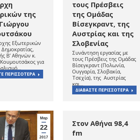
ρχη
τους Πρέσβεις
ρικών της
της Ομάδας
 Γιώργου
Βίσεγκραντ, της
ουτσάκου
Αυστρίας και της
Σλοβενίας
ρχης Εξωτερικών
 Δημοκρατίας,
Συνάντηση εργασίας με
ς Β’ Αθηνών κ.
τους Πρέσβεις της Ομάδας
 Κουμουτσάκος για
Βίσεγκραντ (Πολωνία,
δαλισμό…
Ουγγαρία, Σλοβακία,
ΤΕ ΠΕΡΙΣΣΟΤΕΡΑ
Τσεχία), της Αυστρίας
και…
ΔΙΑΒΑΣΤΕ ΠΕΡΙΣΣΟΤΕΡΑ
Μαρ
Στον Αθήνα 98,4
22
fm
2017