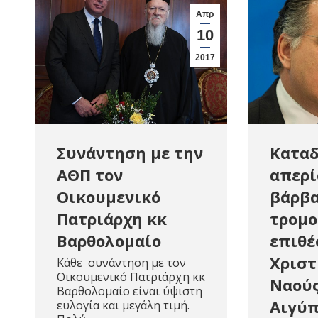
Απρ
10
2017
Συνάντηση με την
Καταδ
ΑΘΠ τον
απερί
Οικουμενικό
βάρβα
Πατριάρχη κκ
τρομο
Βαρθολομαίο
επιθέ
Χριστ
Κάθε συνάντηση με τον
Οικουμενικό Πατριάρχη κκ
Ναούς
Βαρθολομαίο είναι ύψιστη
Αιγύ
ευλογία και μεγάλη τιμή.