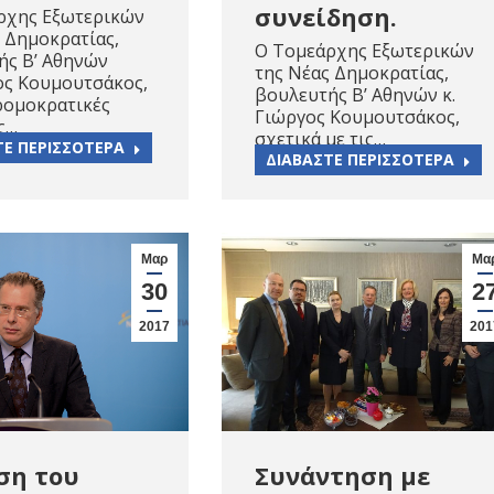
συνείδηση.
ρχης Εξωτερικών
 Δημοκρατίας,
Ο Τομεάρχης Εξωτερικών
ής Β’ Αθηνών
της Νέας Δημοκρατίας,
ος Κουμουτσάκος,
βουλευτής Β’ Αθηνών κ.
τρομοκρατικές
Γιώργος Κουμουτσάκος,
ς…
σχετικά με τις…
ΤΕ ΠΕΡΙΣΣΟΤΕΡΑ
ΔΙΑΒΑΣΤΕ ΠΕΡΙΣΣΟΤΕΡΑ
Μαρ
Μα
30
2
2017
201
ση του
Συνάντηση με