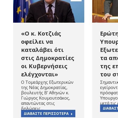
«Ο κ. Κοτζιάς
Ερώτη
οφείλει να
Υπου
καταλάβει ότι
Εξωτε
στις Δημοκρατίες
τα απ
οι Κυβερνήσεις
της ε
ελέγχονται»
του σ
Ο Τομεάρχης Εξωτερικών
Σημαντι
της Νέας Δημοκρατίας,
εγείροντ
βουλευτής Β’ Αθηνών κ.
πρόσφατ
Γιώργος Κουμουτσάκος,
Υπουργο
απαντώντας στις
μετά τις
δηλώσεις…
ΔΙΑΒΑΣ
ΔΙΑΒΑΣΤΕ ΠΕΡΙΣΣΟΤΕΡΑ