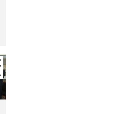
ρ
7
7