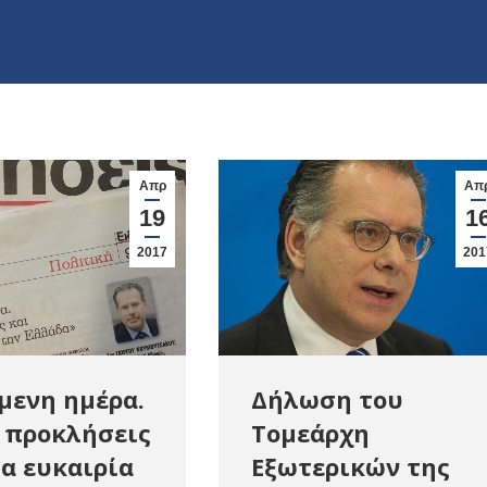
Απρ
Απ
19
1
2017
201
μενη ημέρα.
Δήλωση του
 προκλήσεις
Τομεάρχη
ία ευκαιρία
Εξωτερικών της