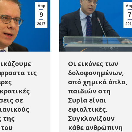
Απρ
Απ
9
7
2017
201
ικάζουμε
Οι εικόνες των
φραστα τις
δολοφονημένων,
ρες
από χημικά όπλα,
κρατικές
παιδιών στη
σεις σε
Συρία είναι
ιανικούς
εφιαλτικές.
 της
Συγκλονίζουν
πτου
κάθε ανθρώπινη