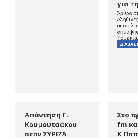
για τ
Άρθρο σ
Αληθινές
αποτέλε
δημοψηφ
Τουρκία.
ΔΙΑΒΑΣ
Απάντηση Γ.
Στο π
Κουμουτσάκου
fm κα
στον ΣΥΡΙΖΑ
Κ.Παπ