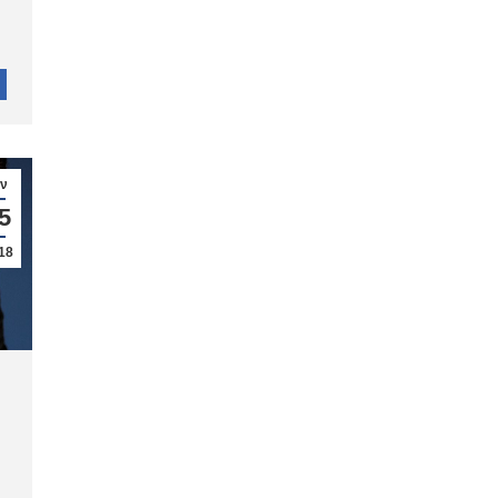
αν
5
18