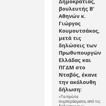
Δημοκρατίας,
βουλευτής Β’
Αθηνών κ.
Γιώργος
Κουμουτσάκος,
μετά τις
δηλώσεις των
Πρωθυπουργών
Ελλάδας και
ΠΓΔΜ στο
Νταβός, έκανε
την ακόλουθη
δήλωση:
«Τα πρώτα
συμπεράσματα, από τις
δηλώσεις των