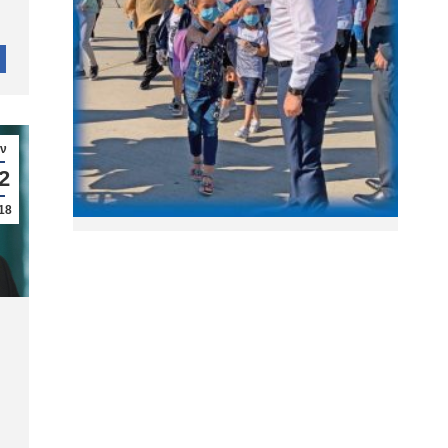
αν
2
18