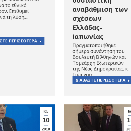
α το εθνικό
αναβάθμιση των
ον. Επιθυμεί
ινά τη λύση.…
σχέσεων
Ελλάδας-
Ιαπωνίας
ΣΤΕ ΠΕΡΙΣΣΟΤΕΡΑ
Πραγματοποιήθηκε
σήμερα συνάντηση του
Βουλευτή Β΄ Αθηνών και
Τομεάρχη Εξωτερικών
της Νέας Δημοκρατίας, κ.
Γιώργου…
ΔΙΑΒΑΣΤΕ ΠΕΡΙΣΣΟΤΕΡΑ
Ιαν
Ι
10
1
2018
20