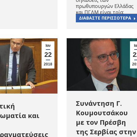
πρωθυπουργών Ελλάδας
και ΠΓΔΜ είναι τρία:
ΔΙΑΒΑΣΤΕ ΠΕΡΙΣΣΟΤΕΡΑ
Ιαν
Ι
22
2
2018
20
Συνάντηση Γ.
τική
Κουμουτσάκου
ωματία και
με τον Πρέσβη
της Σερβίας στην
ραγματεύσεις