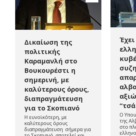
Έχει
Δικαίωση της
ελλη
πολιτικής
κυβέ
Καραμανλή στο
συζη
Βουκουρέστι η
απαρ
σημερινή, με
αλβα
καλύτερους όρους,
αξιώ
διαπραγμάτευση
“τσά
για το Σκοπιανό
O Υπου
Η ευνοϊκότερη, με
της Αλ
καλύτερους όρους
στο πλ
διαπραγμάτευση σήμερα για
ελλην
το Σκοπιανό, αποτελεί και