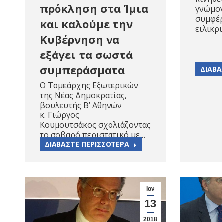
πρόκληση στα Ίμια
γνώμον
συμφέρ
και καλούμε την
ειλικρ
Κυβέρνηση να
εξάγει τα σωστά
συμπεράσματα
ΔΙΑΒΑ
Ο Τομεάρχης Εξωτερικών
της Νέας Δημοκρατίας,
βουλευτής Β’ Αθηνών
κ. Γιώργος
Κουμουτσάκος σχολιάζοντας
το σοβαρό περιστατικό με…
ΔΙΑΒΑΣΤΕ ΠΕΡΙΣΣΟΤΕΡΑ
Ιαν
13
2018