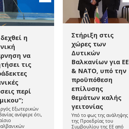
Στήριξη στις
 δεχθεί η
χώρες των
νική
Δυτικών
ρνηση να
Βαλκανίων για ΕΕ
τήσει τις
& ΝΑΤΟ, υπό την
άδεκτες
προϋπόθεση
νικές
επίλυσης
σεις περί
θεμάτων καλής
μικου”;
γειτονίας
ργός Εξωτερικών
βανίας ανέφερε ότι,
Υπό το φως της ανάληψης
αίσιο
της Προεδρίας του
οαλβανικών
Συμβουλίου της ΕΕ από