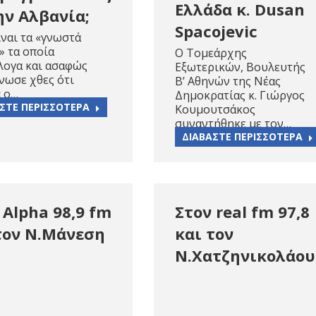
Ελλάδα κ. Dusan
ην Αλβανία;
Spacojevic
ίναι τα «γνωστά
» τα οποία
Ο Τομεάρχης
λογα και ασαφώς
Εξωτερικών, Βουλευτής
νωσε χθες ότι
Β’ Αθηνών της Νέας
 ο…
Δημοκρατίας κ. Γιώργος
ΣΤΕ ΠΕΡΙΣΣΟΤΕΡΑ
Κουμουτσάκος
συναντήθηκε με τον…
ΔΙΑΒΑΣΤΕ ΠΕΡΙΣΣΟΤΕΡΑ
 Alpha 98,9 fm
Στον real fm 97,8
τον Ν.Μάνεση
και τον
Ν.Χατζηνικολάου