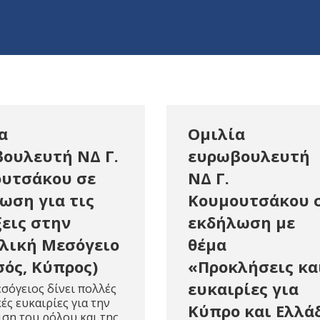
α
Ομιλία
ουλευτή ΝΔ Γ.
ευρωβουλευτή
υτσάκου σε
ΝΔ Γ.
ωση για τις
Κουμουτσάκου 
ξεις στην
εκδήλωση με
λική Μεσόγειο
θέμα
σός, Κύπρος)
«Προκλήσεις κα
ευκαιρίες για
εσόγειος δίνει πολλές
ές ευκαιρίες για την
Kύπρο και Ελλά
ση του ρόλου και της