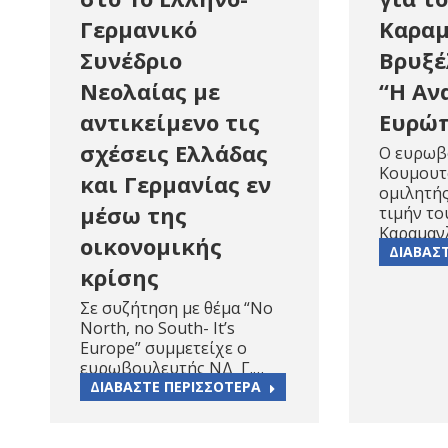
Γερμανικό
Καραμ
Συνέδριο
Βρυξέ
Νεολαίας με
“Η Αν
αντικείμενο τις
Ευρώ
σχέσεις Ελλάδας
O ευρωβ
Κουμουτ
και Γερμανίας εν
ομιλητή
μέσω της
τιμήν τ
Καραμαν
οικονομικής
ΔΙΑΒΑΣ
κρίσης
Σε συζήτηση με θέμα “No
North, no South- It’s
Europe” συμμετείχε ο
ευρωβουλευτής ΝΔ Γ.…
ΔΙΑΒΑΣΤΕ ΠΕΡΙΣΣΟΤΕΡΑ