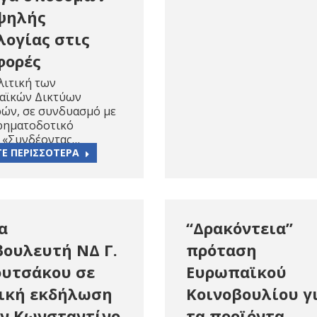
ψηλής
λογίας στις
φορές
λιτική των
αϊκών Δικτύων
ών, σε συνδυασμό με
χρηματοδοτικό
ο «Συνδέοντας…
ΤΕ ΠΕΡΙΣΣΟΤΕΡΑ
α
“Δρακόντεια”
ουλευτή ΝΔ Γ.
πρόταση
υτσάκου σε
Ευρωπαϊκού
ική εκδήλωση
Κοινοβουλίου γ
ον Κωνσταντίνο
τα προϊόντα