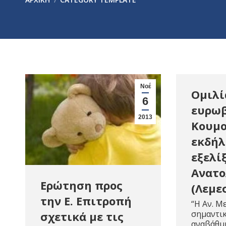
Νοέ
Ομιλί
6
ευρωβ
2013
Κουμο
εκδήλ
εξελί
Ανατο
Ερώτηση προς
(Λεμε
την Ε. Επιτροπή
“H Αν. Μ
σημαντικ
σχετικά με τις
αναβάθμι