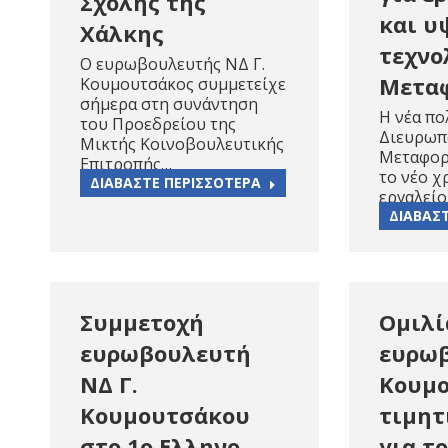
Σχολής της
και υ
Χάλκης
τεχνο
Ο ευρωβουλευτής ΝΔ Γ.
Mετα
Κουμουτσάκος συμμετείχε
σήμερα στη συνάντηση
Η νέα πο
του Προεδρείου της
Διευρωπ
Μικτής Κοινοβουλευτικής
Μεταφορ
Επιτροπής…
το νέο 
ΔΙΑΒΑΣΤΕ ΠΕΡΙΣΣΟΤΕΡΑ
εργαλεί
ΔΙΑΒΑΣ
Συμμετοχή
Ομιλί
ευρωβουλευτή
ευρωβ
ΝΔ Γ.
Κουμο
Κουμουτσάκου
τιμητ
στο 1ο Ελληνο-
για τ