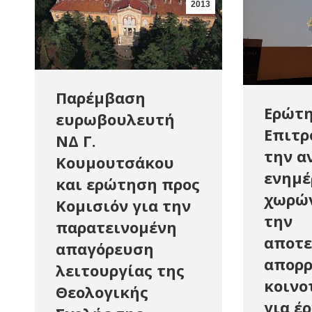
2013
Παρέμβαση
Ερώτη
ευρωβουλευτή
Επιτρ
ΝΔ Γ.
την α
Κουμουτσάκου
ενημέ
και ερώτηση προς
χωρών
Κομισιόν για την
την
παρατεινομένη
αποτε
απαγόρευση
απορ
λειτουργίας της
κοινο
Θεολογικής
για έ