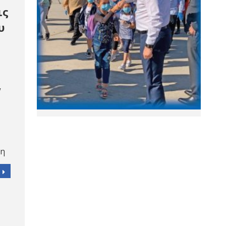
ις
υ
w
πη