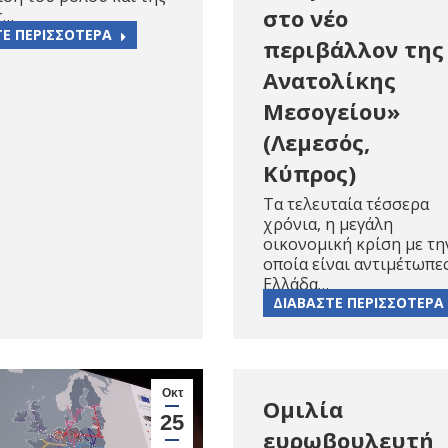
στο νέο
ς…
ΤΕ ΠΕΡΙΣΣΟΤΕΡΑ
περιβάλλον της
Aνατολίκης
Mεσογείου»
(Λεμεσός,
Kύπρος)
Τα τελευταία τέσσερα
χρόνια, η μεγάλη
οικονομική κρίση με τη
οποία είναι αντιμέτωπε
Ελλάδα…
ΔΙΑΒΑΣΤΕ ΠΕΡΙΣΣΟΤΕΡΑ
Οκτ
Ομιλία
25
ευρωβουλευτή