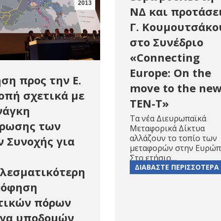
2013
ΝΔ και προτάσε
Γ. Κουμουτσάκο
στο Συνέδριο
«Connecting
Europe: On the
ση προς την Ε.
move to the ne
οπή σχετικά με
TEN-T»
νάγκη
Τα νέα Διευρωπαϊκά
ρωσης των
Μεταφορικά Δίκτυα
αλλάζουν το τοπίο των
 Συνοχής για
μεταφορών στην Ευρώ
Στο ετήσιο…
ΔΙΑΒΑΣΤΕ ΠΕΡΙΣΣΟΤΕΡΑ
λεσματικότερη
ρόφηση
τικών πόρων
ργα υποδομών