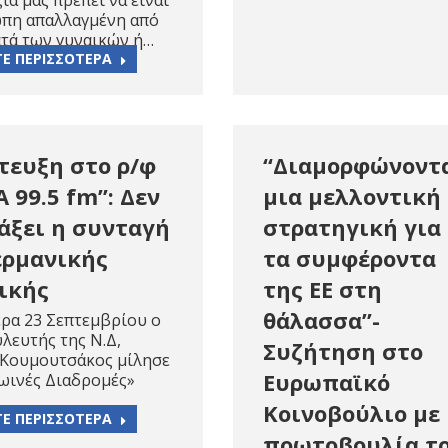
ία μας πρέπει να είναι
ώπη απαλλαγμένη από
ατά των γυναικών ή…
ΤΕ ΠΕΡΙΣΣΟΤΕΡΑ
τευξη στο ρ/φ
“Διαμορφώνοντ
 99.5 fm”: Δεν
μια μελλοντική
λάξει η συνταγή
στρατηγική για
ερμανικής
τα συμφέροντα
ικής
της ΕΕ στη
θάλασσα”-
ρα 23 Σεπτεμβρίου ο
λευτής της Ν.Δ,
Συζήτηση στο
 Κουμουτσάκος μίλησε
Ευρωπαϊκό
ωινές Διαδρομές»
Κοινοβούλιο με
ΤΕ ΠΕΡΙΣΣΟΤΕΡΑ
πρωτοβουλία τ