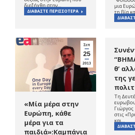
“Φιλοδοξ
διεξήχθη στην…
μια Ευρ
ΔΙΑΒΑΣΤΕ ΠΕΡΙΣΣΟΤΕΡΑ
τη βία κ
ΔΙΑΒΑΣ
Σεπ
Συνέν
25
“ΒΗΜΑ
2013
θ’ αλ
της γ
πολιτ
Τη Δευτέ
ευρωβου
«Mία μέρα στην
Γιώργος
Ευρώπη, κάθε
στις «Πρ
και…
μέρα για τα
ΔΙΑΒΑΣ
παιδιά»:Kαμπάνια