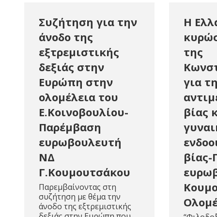
Συζήτηση για την
H Ελλ
άνοδο της
κυρώσ
εξτρεμιστικής
της
δεξιάς στην
Κωνσ
Ευρώπη στην
για τ
ολομέλεια του
αντιμ
Ε.Κοινοβουλίου-
βίας 
Παρέμβαση
γυναι
ευρωβουλευτή
ενδοο
ΝΔ
βίας-
Γ.Kουμουτσάκου
ευρωβ
Kουμο
Παρεμβαίνοντας στη
συζήτηση με θέμα την
Ολομέ
άνοδο της εξτρεμιστικής
δεξιάς στην Ευρώπη που