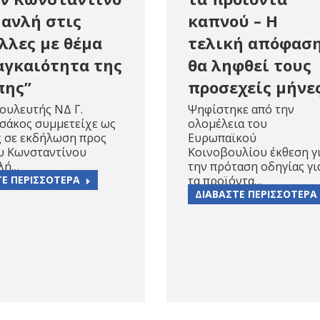
ανλή στις
καπνού – Η
λλες με θέμα
τελική απόφασ
αγκαιότητα της
θα ληφθεί τους
πης”
προσεχείς μήνε
ουλευτής ΝΔ Γ.
Ψηφίστηκε από την
σάκος συμμετείχε ως
ολομέλεια του
ς σε εκδήλωση προς
Ευρωπαϊκού
ου Κωνσταντίνου
Κοινοβουλίου έκθεση γ
λή…
την πρόταση οδηγίας γι
ΤΕ ΠΕΡΙΣΣΟΤΕΡΑ
τα προϊόντα…
ΔΙΑΒΑΣΤΕ ΠΕΡΙΣΣΟΤΕΡΑ