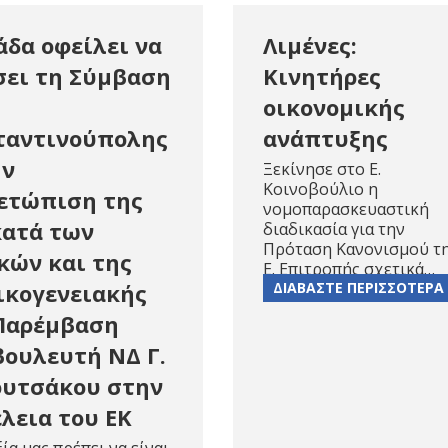
άδα οφείλει να
Λιμένες:
ει τη Σύμβαση
Κινητήρες
οικονομικής
ταντινούπολης
ανάπτυξης
ην
Ξεκίνησε στο Ε.
Κοινοβούλιο η
ετώπιση της
νομοπαρασκευαστική
κατά των
διαδικασία για την
Πρόταση Κανονισμού τ
κών και της
Ε. Επιτροπής σχετικά…
ικογενειακής
ΔΙΑΒΑΣΤΕ ΠΕΡΙΣΣΟΤΕΡΑ
Παρέμβαση
ουλευτή ΝΔ Γ.
υτσάκου στην
λεια του ΕK