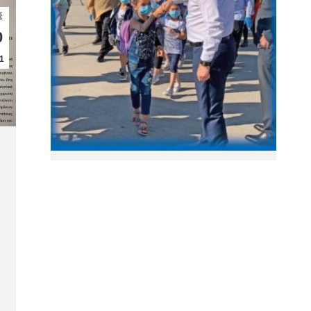
έ
0
1