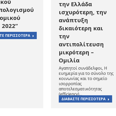
ικού
την Ελλάδα
πολογισμού
ισχυρότερη, την
νομικού
ανάπτυξη
 2022”
δικαιότερη και
την
ΤΕ ΠΕΡΙΣΣΟΤΕΡΑ
αντιπολίτευση
μικρότερη –
Ομιλία
Αγαπητοί συνάδελφοι, H
ευημερία για το σύνολο της
κοινωνίας και το σημείο
ισορροπίας
αποτελεσματικότητας
(efficiency)…
ΔΙΑΒΑΣΤΕ ΠΕΡΙΣΣΟΤΕΡΑ