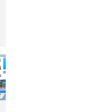
έ
4
1