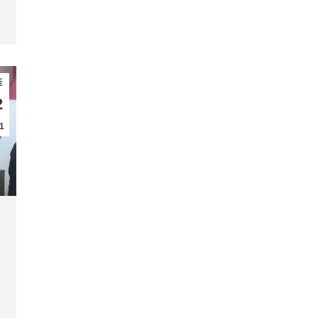
έ
2
1