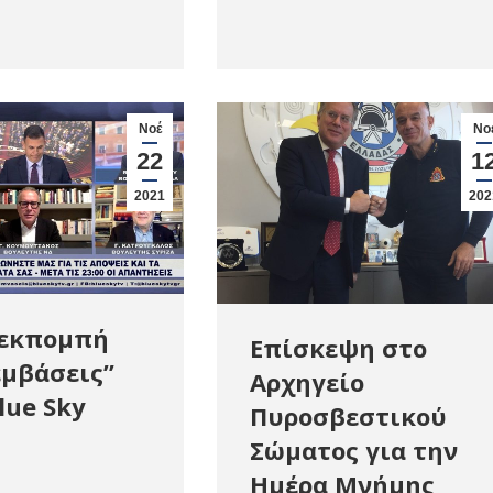
Νοέ
Νο
22
1
2021
202
 εκπομπή
Επίσκεψη στο
εμβάσεις”
Αρχηγείο
lue Sky
Πυροσβεστικού
Σώματος για την
Ημέρα Μνήμης