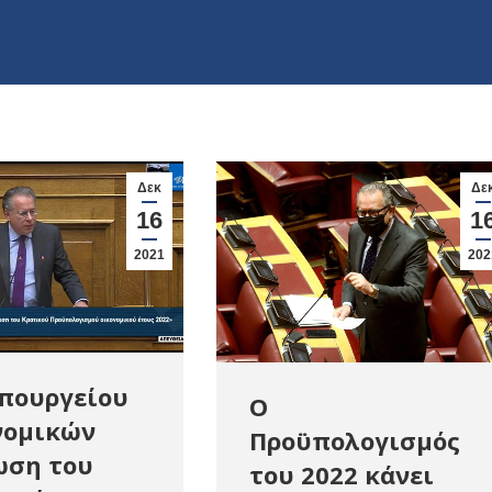
Δεκ
Δε
16
1
2021
202
Υπουργείου
O
νομικών
Προϋπολογισμός
ωση του
του 2022 κάνει