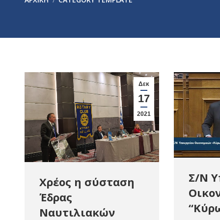
Δεκ
17
2021
Σ/Ν 
Χρέος η σύσταση
Οικο
Έδρας
“Κύρ
Ναυτιλιακών