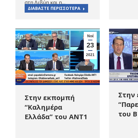
στη Λιβύη και η…
ΔΙΑΒΑΣΤΕ ΠΕΡΙΣΣΟΤΕΡΑ
Νοέ
23
2021
Στην
Στην εκπομπή
“Παρ
“Kαλημέρα
του B
Ελλάδα” του ΑΝΤ1