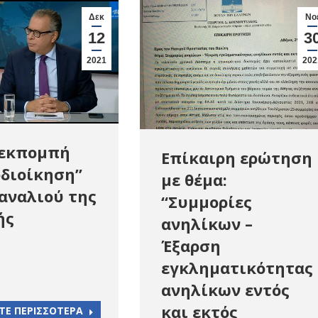
Δεκ
Νο
12
3
2021
202
 εκπομπή
Επίκαιρη ερώτηση
οδιοίκηση”
με θέμα:
αναλιού της
“Συμμορίες
ής
ανηλίκων –
Έξαρση
εγκληματικότητας
ανηλίκων εντός
και εκτός
ΤΕ ΠΕΡΙΣΣΟΤΕΡΑ