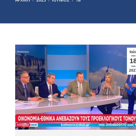
Ιού
1
202