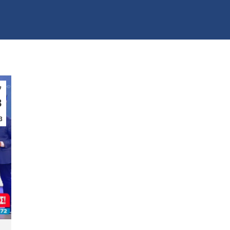
ν
8
3