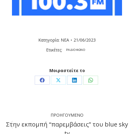
Κατηγορία:
ΝΕΑ
21/06/2023
Ετικέτες:
ΡΑΔΙΟΦΩΝΟ
Μοιραστείτε το
Share
Share
Share
Share
on
on
on
on
Facebook
X
LinkedIn
WhatsApp
Post
ΠΡΟΗΓΟΎΜΕΝΟ
navigation
Στην εκπομπή “παρεμβάσεις” του blue sky
Previous
tv