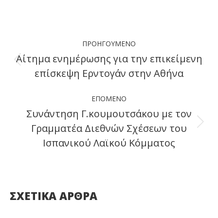
on
on
on
on
Facebook
X
LinkedIn
WhatsApp
Post
ΠΡΟΗΓΟΎΜΕΝΟ
navigation
Αίτημα ενημέρωσης για την επικείμενη
Previous
επίσκεψη Ερντογάν στην Αθήνα
post:
ΕΠΌΜΕΝΟ
Συνάντηση Γ.κουμουτσάκου με τον
Γραμματέα Διεθνών Σχέσεων του
Next
Ισπανικού Λαϊκού Κόμματος
post:
ΣΧΕΤΙΚΑ ΑΡΘΡΑ