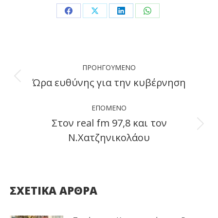
Share
Share
Share
Share
on
on
on
on
Facebook
X
LinkedIn
WhatsApp
Post
ΠΡΟΗΓΟΎΜΕΝΟ
navigation
Ώρα ευθύνης για την κυβέρνηση
Previous
post:
ΕΠΌΜΕΝΟ
Στον real fm 97,8 και τον
Next
Ν.Χατζηνικολάου
post:
ΣΧΕΤΙΚΑ ΑΡΘΡΑ