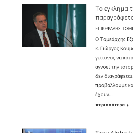
Tο έγκλημα τ
παραγράφετ
ΕΠΙΚΕΦΑΛΗΣ ΤΟΜ
Ο Τομεάρχης Εξ
κ. Γιώργος Κουμ
γείτονος να κατα
αγνοεί την ιστο
δεν διαγράφεται
προβάλλουμε και
έχουν…
περισσότερα
Στον Alpha t