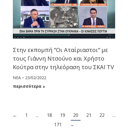
Στην εκπομπή ”Οι Αταίριαστοι” με
τους Γιάννη Ντσούνο και Χρήστο
Κούτρα στην τηλεόραση του ΣΚΑΪ ΤV
ΝΕΑ
23/02/2022
περισσότερα
←
1
…
18
19
20
21
22
…
171
→