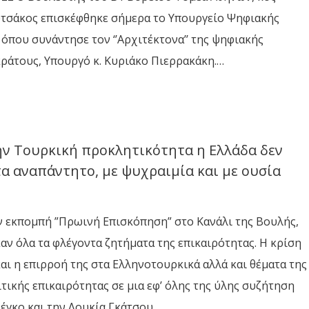
τσάκος επισκέφθηκε σήμερα το Υπουργείο Ψηφιακής
όπου συνάντησε τον ‘’Αρχιτέκτονα’’ της ψηφιακής
ράτους, Υπουργό κ. Κυριάκο Πιερρακάκη.…
ην Τουρκική προκλητικότητα η Ελλάδα δεν
α αναπάντητο, με ψυχραιμία και με ουσία
 εκπομπή ”Πρωινή Επισκόπηση” στο Κανάλι της Βουλής,
ν όλα τα φλέγοντα ζητήματα της επικαιρότητας. Η κρίση
αι η επιρροή της στα Ελληνοτουρκικά αλλά και θέματα της
τικής επικαιρότητας σε μια εφ’ όλης της ύλης συζήτηση
έγκο και την Λουκία Γκάτσου.