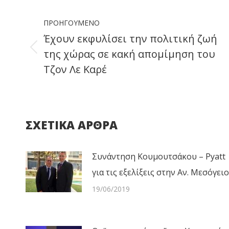
Faceb
Post
ΠΡΟΗΓΟΎΜΕΝΟ
navigation
Έχουν εκφυλίσει την πολιτική ζωή
της χώρας σε κακή απομίμηση του
Previous
Τζον Λε Καρέ
post:
ΣΧΕΤΙΚΑ ΑΡΘΡΑ
Συνάντηση Κουμουτσάκου – Pyatt
για τις εξελίξεις στην Αν. Μεσόγειο
19/06/2019