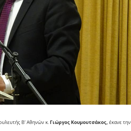
ουλευτής Β’ Αθηνών κ.
Γιώργος Κουμουτσάκος,
έκανε την