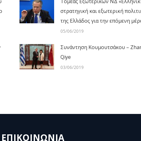
υ
Τομέας Εξωτερικών ΝΔ «Ελληνικ
ο
στρατηγική και εξωτερική πολιτι
της Ελλάδος για την επόμενη μέρ
05/06/2019
ν
Συνάντηση Κουμουτσάκου – Zha
Qiye
03/06/2019
ΕΠΙΚΟΙΝΩΝΙΑ