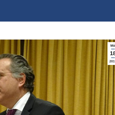
Μά
1
201