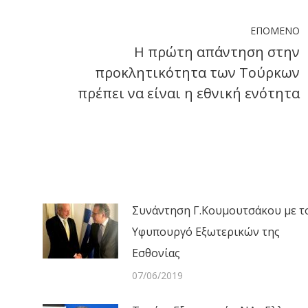
ook
X
LinkedIn
WhatsApp
ΕΠΌΜΕΝΟ
Η πρώτη απάντηση στην
προκλητικότητα των Τούρκων
Next
πρέπει να είναι η εθνική ενότητα
post:
Συνάντηση Γ.Κουμουτσάκου με τ
Υφυπουργό Εξωτερικών της
Εσθονίας
07/06/2019