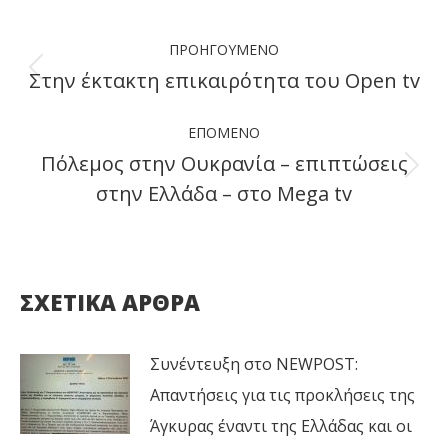
Facebook
X
LinkedIn
WhatsApp
Post
ΠΡΟΗΓΟΎΜΕΝΟ
navigation
Στην έκτακτη επικαιρότητα του Open tv
Previous
post:
ΕΠΌΜΕΝΟ
Πόλεμος στην Ουκρανία – επιπτώσεις
Next
στην Ελλάδα – στο Mega tv
post:
ΣΧΕΤΙΚΑ ΑΡΘΡΑ
Συνέντευξη στο NEWPOST:
Απαντήσεις για τις προκλήσεις της
Άγκυρας έναντι της Ελλάδας και οι