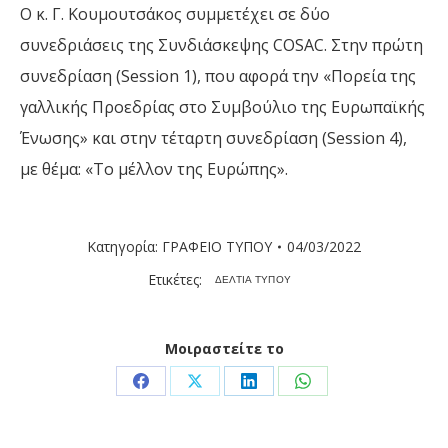
Ο κ. Γ. Κουμουτσάκος συμμετέχει σε δύο
συνεδριάσεις της Συνδιάσκεψης COSAC. Στην πρώτη
συνεδρίαση (Session 1), που αφορά την «Πορεία της
γαλλικής Προεδρίας στο Συμβούλιο της Ευρωπαϊκής
Ένωσης» και στην τέταρτη συνεδρίαση (Session 4),
με θέμα: «Το μέλλον της Ευρώπης».
Κατηγορία:
ΓΡΑΦΕΙΟ ΤΥΠΟΥ
04/03/2022
Ετικέτες:
ΔΕΛΤΙΑ ΤΥΠΟΥ
Μοιραστείτε το
Share
Share
Share
Share
on
on
on
on