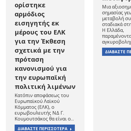
ορίστηκε
Μια αξιοσημ
σημασίας γε
αρμόδιος
μεταβολή συ
εισηγητής εκ
σταδιακά στ
Η Ελλάδα,
μέρους του ΕΛΚ
παραμένοντα
για την Έκθεση
αγκυροβολη
σχετικά με την
ΔΙΑΒΑΣΤΕ Π
πρόταση
κανονισμού για
την ευρωπαϊκή
πολιτική λιμένων
Κατόπιν αποφάσεως του
Ευρωπαϊκού Λαϊκού
Κόμματος (ΕΛΚ), ο
ευρωβουλευτής ΝΔ Γ.
Κουμουτσάκος θα είναι o…
ΔΙΑΒΑΣΤΕ ΠΕΡΙΣΣΟΤΕΡΑ