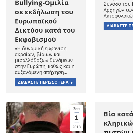
Bullying-Oμιλία
Σύνοδο του 
Αρχηγών τω
σε εκδήλωση του
Ακτοφυλακώ
Ευρωπαϊκού
ΔΙΑΒΑΣΤΕ Π
Δικτύου κατά του
Εκφοβισμού
«Η δυναμική εμφάνιση
ακραίων, βίαιων και
μισαλλόδοξων δυνάμεων
στην Ευρώπη, καθώς και η
αυξανόμενη απήχηση…
ΔΙΑΒΑΣΤΕ ΠΕΡΙΣΣΟΤΕΡΑ
Σεπ
Βία κατ
1
κληρικώ
2013
πιστών 