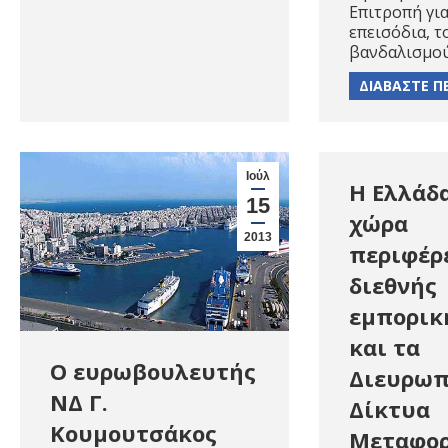
Επιτροπή για
επεισόδια, τ
βανδαλισμού
ΔΙΑΒΑΣΤΕ Π
Ιούλ
Η Ελλάδ
15
χώρα
2013
περιφέρε
διεθνής
εμπορικ
και τα
O ευρωβουλευτής
Διευρωπ
ΝΔ Γ.
Δίκτυα
Κουμουτσάκος
Μεταφο