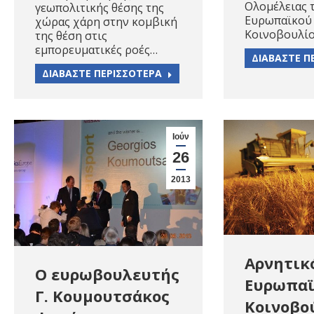
Ολομέλειας 
γεωπολιτικής θέσης της
Ευρωπαϊκού
χώρας χάρη στην κομβική
Κοινοβουλί
της θέση στις
εμπορευματικές ροές…
ΔΙΑΒΑΣΤΕ Π
ΔΙΑΒΑΣΤΕ ΠΕΡΙΣΣΟΤΕΡΑ
Ιούν
26
2013
Αρνητικ
Ο ευρωβουλευτής
Ευρωπαϊ
Γ. Κουμουτσάκος
Κοινοβο