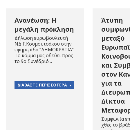
Ανανέωση: Η
Άτυπη
μεγάλη πρόκληση
συμφων
μεταξύ
Δήλωση ευρωβουλευτή
ΝΔ Γ.Κουμουτσάκου στην
Ευρωπα
εφημερίδα “ΔΗΜΟΚΡΑΤΙΑ”
Κοινοβο
Το κόμμα μας οδεύει προς
το 9ο Συνέδριό…
και Συμ
στον Κα
για τα
ΔΙΑΒΑΣΤΕ ΠΕΡΙΣΣΟΤΕΡΑ
Διευρωπ
Δίκτυα
Μεταφο
Συμφωνία ε
χθες το βρά