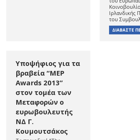
του Ευρωπα
Κοινοβουλίο
Ιρλανδικής 
του Συμβου
ΔΙΑΒΑΣΤΕ Π
Υποψήφιος για τα
βραβεία “ΜΕP
Awards 2013”
στον τομέα των
Μεταφορών ο
ευρωβουλευτής
ΝΔ Γ.
Κουμουτσάκος