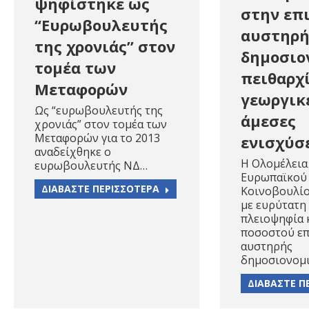
ψηφίστηκε ως
στην επ
“Ευρωβουλευτής
αυστηρή
της χρονιάς” στον
δημοσιο
τομέα των
πειθαρχί
Μεταφορών
γεωργικ
Ως “ευρωβουλευτής της
άμεσες
χρονιάς” στον τομέα των
Μεταφορών για το 2013
ενισχύσ
αναδείχθηκε ο
Η Ολομέλεια
ευρωβουλευτής ΝΔ…
Ευρωπαϊκού
ΔΙΑΒΑΣΤΕ ΠΕΡΙΣΣΟΤΕΡΑ
Κοινοβουλίο
με ευρύτατη
πλειοψηφία 
ποσοστού ε
αυστηρής
δημοσιονομ
ΔΙΑΒΑΣΤΕ Π