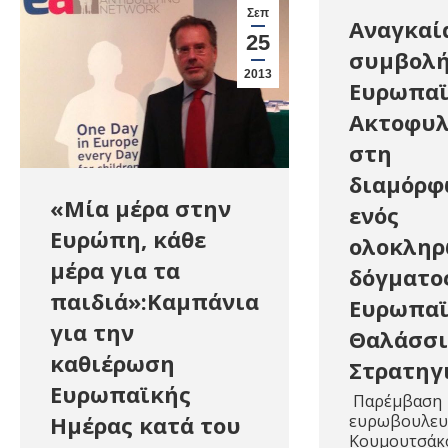
Σεπ
Αναγκαί
25
συμβολή
2013
Ευρωπα
Ακτοφυ
στη
διαμόρ
«Mία μέρα στην
ενός
Ευρώπη, κάθε
ολοκληρ
μέρα για τα
δόγματο
παιδιά»:Kαμπάνια
Ευρωπαϊ
για την
Θαλάσσι
καθιέρωση
Στρατηγ
Ευρωπαϊκής
Παρέμβαση
ευρωβουλευτή
Ημέρας κατά του
Κουμουτσάκο