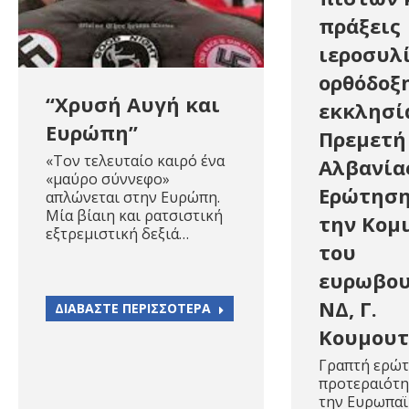
πράξεις
ιεροσυλ
ορθόδοξ
“Χρυσή Αυγή και
εκκλησί
Ευρώπη”
Πρεμετή
«Τον τελευταίο καιρό ένα
Αλβανία
«μαύρο σύννεφο»
Ερώτηση
απλώνεται στην Ευρώπη.
Μία βίαιη και ρατσιστική
την Κομ
εξτρεμιστική δεξιά…
του
ευρωβο
ΝΔ, Γ.
ΔΙΑΒΑΣΤΕ ΠΕΡΙΣΣΟΤΕΡΑ
Κουμου
Γραπτή ερώτ
προτεραιότη
την Ευρωπαϊ