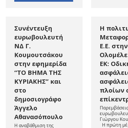
Συνέντευξη
Η πολιτ
ευρωβουλευτή
Μεταφορ
ΝΔ Γ.
Ε.Ε. στην
Κουμουτσάκου
Ολομέλε
στην εφημερίδα
ΕΚ: Οδικ
“ΤΟ ΒΗΜΑ ΤΗΣ
ασφάλει
ΚΥΡΙΑΚΗΣ” και
ασφάλει
στο
πλοίων 
δημοσιογράφο
επίκεντ
Άγγελο
Παρεμβάσει
ευρωβουλευτ
Αθανασόπουλο
Γιώργου Κο
Η πρώτη μέ
Η αναβάθμιση της