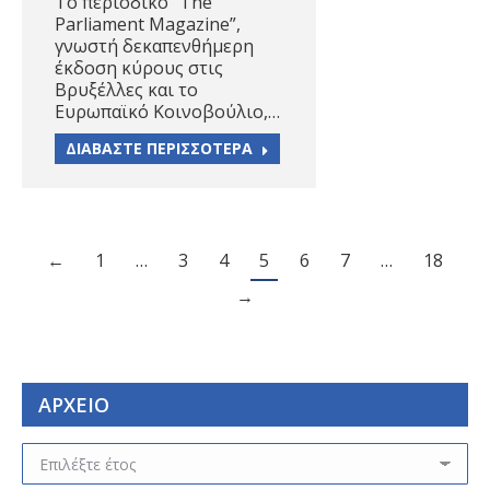
Το περιοδικό “The
Parliament Magazine”,
γνωστή δεκαπενθήμερη
έκδοση κύρους στις
Βρυξέλλες και το
Ευρωπαϊκό Κοινοβούλιο,…
ΔΙΑΒΑΣΤΕ ΠΕΡΙΣΣΟΤΕΡΑ
←
1
…
3
4
5
6
7
…
18
→
ΑΡΧΕΙΟ
ΑΡΧΕΙΟ