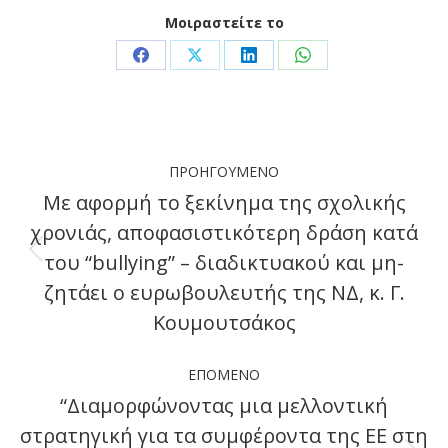
Μοιραστείτε το
Share
Share
Share
Share
on
on
on
on
Facebook
X
LinkedIn
WhatsApp
Post
ΠΡΟΗΓΟΎΜΕΝΟ
navigation
Με αφορμή το ξεκίνημα της σχολικής
χρονιάς, αποφασιστικότερη δράση κατά
του “bullying” – διαδικτυακού και μη-
Previous
ζητάει ο ευρωβουλευτής της ΝΔ, κ. Γ.
post:
Κουμουτσάκος
ΕΠΌΜΕΝΟ
“Διαμορφώνοντας μια μελλοντική
στρατηγική για τα συμφέροντα της ΕΕ στη