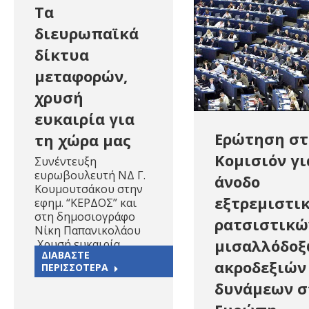
Τα
διευρωπαϊκά
δίκτυα
μεταφορών,
χρυσή
ευκαιρία για
Ερώτηση στ
τη χώρα μας
Κομισιόν γι
Συνέντευξη
ευρωβουλευτή ΝΔ Γ.
άνοδο
Κουμουτσάκου στην
εξτρεμιστι
εφημ. “ΚΕΡΔΟΣ” και
στη δημοσιογράφο
ρατσιστικώ
Νίκη Παπανικολάου
μισαλλόδο
Χρυσή ευκαιρία…
ΔΙΑΒΑΣΤΕ
ακροδεξιών
ΠΕΡΙΣΣΟΤΕΡΑ
δυνάμεων σ