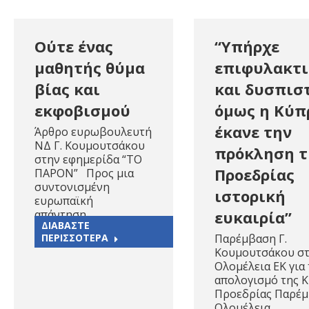
Ούτε ένας
“Υπήρχε
μαθητής θύμα
επιφυλακτι
βίας και
και δυσπιστ
εκφοβισμού
όμως η Κύπ
έκανε την
Άρθρο ευρωβουλευτή
ΝΔ Γ. Κουμουτσάκου
πρόκληση τ
στην εφημερίδα “ΤΟ
Προεδρίας
ΠΑΡΟΝ” Προς μια
συντονισμένη
ιστορική
ευρωπαϊκή
απάντηση…
ευκαιρία”
ΔΙΑΒΑΣΤΕ
ΠΕΡΙΣΣΟΤΕΡΑ
Παρέμβαση Γ.
Κουμουτσάκου σ
Ολομέλεια ΕΚ για
απολογισμό της 
Προεδρίας Παρέμ
Ολομέλεια…