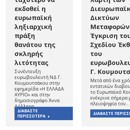
εκδοθεί η
Διευρωπαϊ
ευρωπαϊκή
Δικτύων
ληξιαρχική
Μεταφορών
πράξη
Έγκριση το
θανάτου της
Σχεδίου Έκ
σκληρής
του
λιτότητας
ευρωβουλε
Γ. Κουμουτ
Συνέντευξη
ευρωβουλευτή ΝΔ Γ.
Μετά από ένα χρ
Κουμουτσάκου στην
εντατικών διαβο
εφημερίδα «Η ΕΛΛΑΔΑ
το Ευρωπαϊκό Κο
ΑΥΡΙΟ» και στην
ενέκρινε σήμερα 
δημοσιογράφο Άννα
πλειοψηφία τον…
Δόλλαρη…
ΔΙΑΒΑΣΤΕ
ΔΙΑΒΑΣΤΕ ΠΕΡΙΣ
ΠΕΡΙΣΣΟΤΕΡΑ