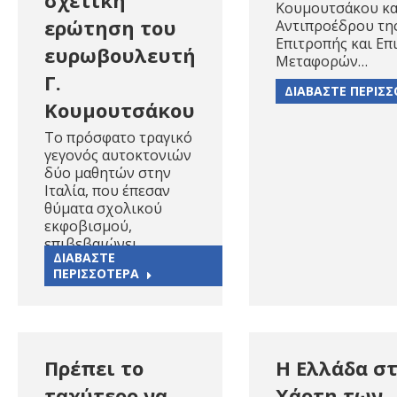
σχετική
Κουμουτσάκου κα
ερώτηση του
Αντιπροέδρου της
Επιτροπής και Επ
ευρωβουλευτή
Μεταφορών…
Γ.
ΔΙΑΒΑΣΤΕ ΠΕΡΙΣ
Κουμουτσάκου
Το πρόσφατο τραγικό
γεγονός αυτοκτονιών
δύο μαθητών στην
Ιταλία, που έπεσαν
θύματα σχολικού
εκφοβισμού,
επιβεβαιώνει…
ΔΙΑΒΑΣΤΕ
ΠΕΡΙΣΣΟΤΕΡΑ
Πρέπει το
Η Ελλάδα σ
ταχύτερο να
Χάρτη των