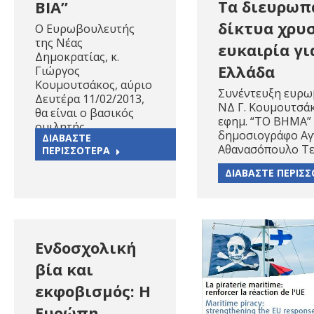
Τα διευρωπ
ΒΙΑ”
δίκτυα χρυ
Ο Ευρωβουλευτής
της Νέας
ευκαιρία γι
Δημοκρατίας, κ.
Ελλάδα
Γιώργος
Κουμουτσάκος, αύριο
Συνέντευξη ευρ
Δευτέρα 11/02/2013,
ΝΔ Γ. Κουμουτσά
θα είναι ο βασικός
εφημ. “ΤΟ ΒΗΜΑ” 
ομιλητής…
δημοσιογράφο Αγ
ΔΙΑΒΑΣΤΕ
Αθανασόπουλο Τ
ΠΕΡΙΣΣΟΤΕΡΑ
ΔΙΑΒΑΣΤΕ ΠΕΡΙΣ
Ενδοσχολική
βία και
εκφοβισμός: Η
Ευρώπη