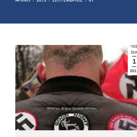
Σε
1
201