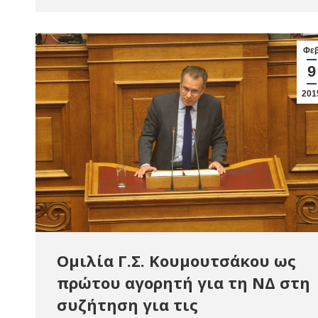
Φε
9
201
Ομιλία Γ.Σ. Κουμουτσάκου ως
πρώτου αγορητή για τη ΝΔ στη
συζήτηση για τις