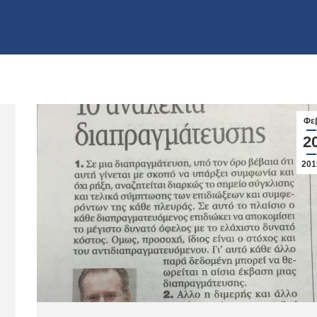
Φε
2
201