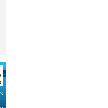
ν
8
5