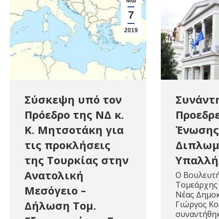
Μάι
7
2019
Συνάντ
Σύσκεψη υπό τον
Προεδρε
Πρόεδρο της ΝΔ κ.
Ένωσης
Κ. Μητσοτάκη για
Διπλωμ
τις προκλήσεις
Υπαλλ
της Τουρκίας στην
Ανατολική
O Βουλευτή
Τομεάρχης 
Μεσόγειο –
Νέας Δημοκ
Δήλωση Τομ.
Γιώργος Κ
συναντήθη