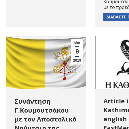
Κουμουτσά
με το προε
ΔΙΑΒΑΣΤΕ 
Μάι
9
2019
Article 
Συνάντηση
Kathime
Γ.Κουμουτσάκου
english 
με τον Αποστολικό
EastMed
Νούντσιο της