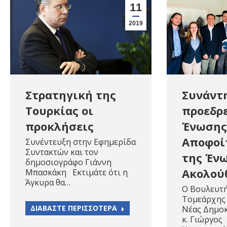
11
2019
Στρατηγική της
Συνάντ
Τουρκίας οι
προεδρε
προκλήσεις
Ένωσης
Αποφοί
Συνέντευξη στην Εφημερίδα
Συντακτών και τον
της Έν
δημοσιογράφο Γιάννη
Ακολού
Μπασκάκη Εκτιμάτε ότι η
Άγκυρα θα…
Ο Βουλευτή
Τομεάρχης 
ΔΙΑΒΑΣΤΕ ΠΕΡΙΣΣΟΤΕΡΑ
Νέας Δημοκ
κ. Γιώργος