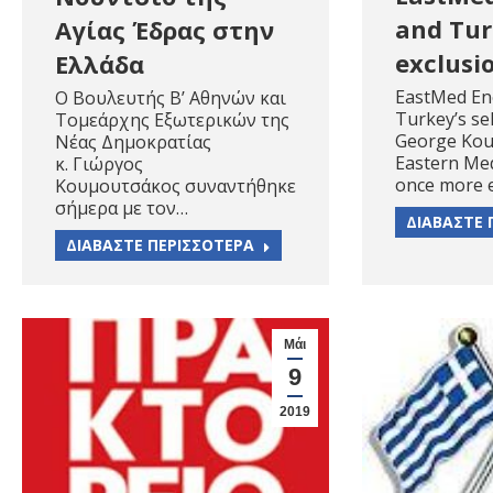
and Turk
Αγίας Έδρας στην
exclusi
Ελλάδα
EastMed En
Ο Βουλευτής Β’ Αθηνών και
Turkey’s sel
Τομεάρχης Εξωτερικών της
George Ko
Νέας Δημοκρατίας
Eastern Med
κ. Γιώργος
once more
Κουμουτσάκος συναντήθηκε
σήμερα με τον…
ΔΙΑΒΑΣΤΕ 
ΔΙΑΒΑΣΤΕ ΠΕΡΙΣΣΟΤΕΡΑ
Μάι
9
2019