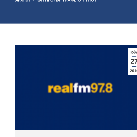
Ιού
2
201