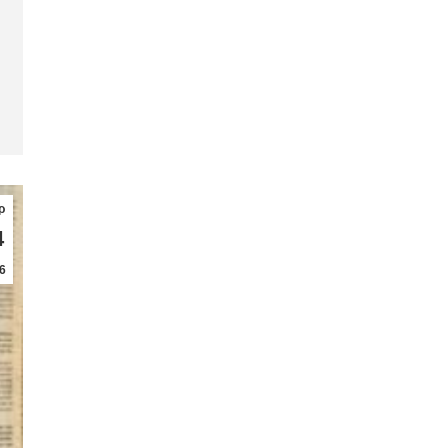
ρ
4
6