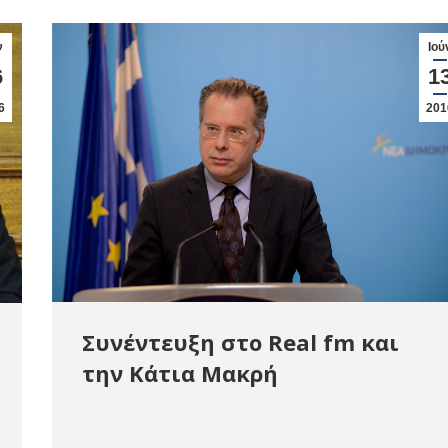
ν
Ιού
6
1
6
201
Συνέντευξη στο Real fm και
την Κάτια Μακρή