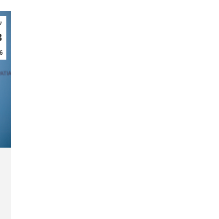
ν
3
6