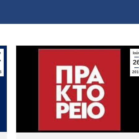
ν
Ιού
7
2
6
201