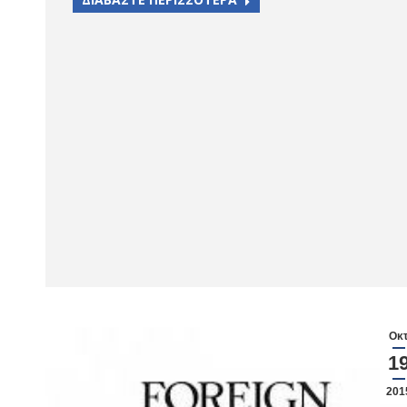
Οκ
1
201