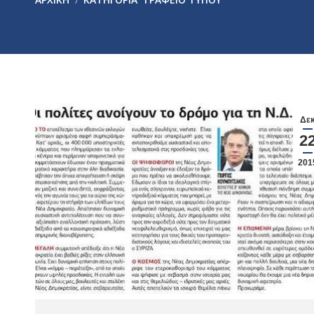
Δε
2
201