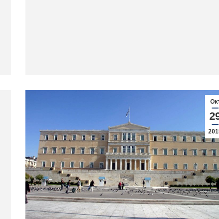
Οκ
2
201