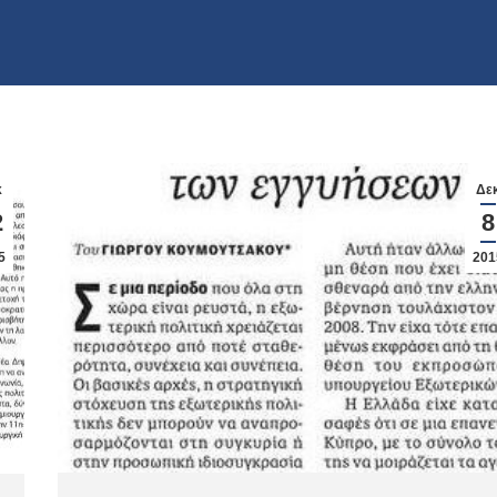
κ
Δε
2
8
5
201