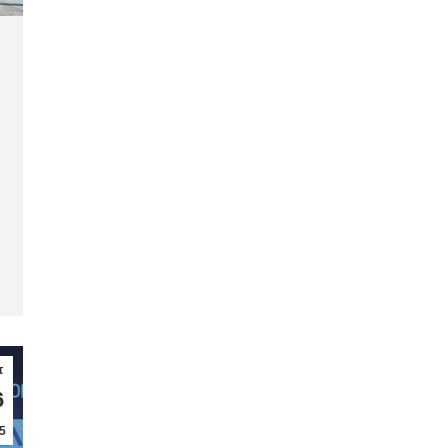
τ
6
5