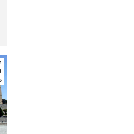
τ
9
5