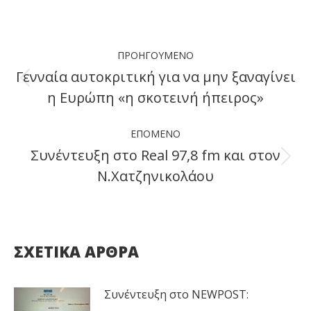
on
on
on
on
Facebook
X
LinkedIn
WhatsApp
Post
ΠΡΟΗΓΟΎΜΕΝΟ
navigation
Γενναία αυτοκριτική για να μην ξαναγίνει
Previous
η Ευρώπη «η σκοτεινή ήπειρος»
post:
ΕΠΌΜΕΝΟ
Συνέντευξη στο Real 97,8 fm και στον
Next
Ν.Χατζηνικολάου
post:
ΣΧΕΤΙΚΑ ΑΡΘΡΑ
Συνέντευξη στο NEWPOST: