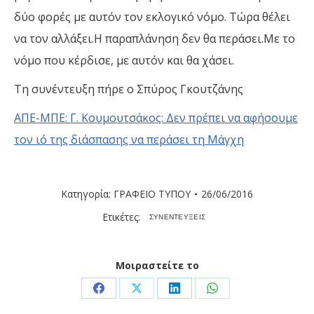
δύο φορές με αυτόν τον εκλογικό νόμο. Τώρα θέλει
να τον αλλάξει.Η παραπλάνηση δεν θα περάσει.Με το
νόμο που κέρδισε, με αυτόν και θα χάσει.
Τη συνέντευξη πήρε ο Σπύρος Γκουτζάνης
ΑΠΕ-ΜΠΕ: Γ. Κουμουτσάκος: Δεν πρέπει να αφήσουμε
τον ιό της διάσπασης να περάσει τη Μάγχη
Κατηγορία:
ΓΡΑΦΕΙΟ ΤΥΠΟΥ
26/06/2016
Ετικέτες:
ΣΥΝΕΝΤΕΥΞΕΙΣ
Μοιραστείτε το
Share
Share
Share
Share