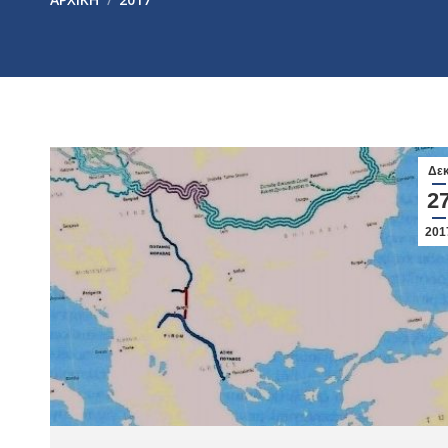
Δε
2
201