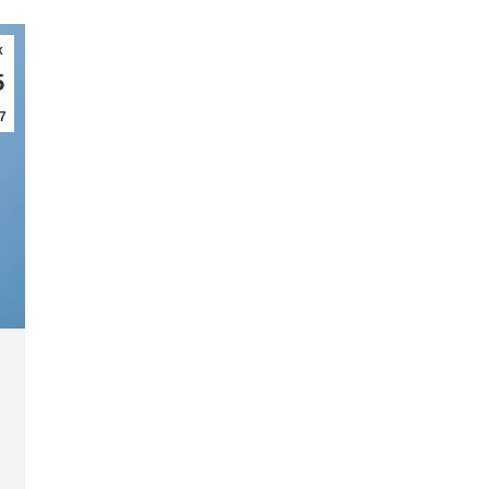
κ
5
7