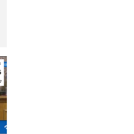
κ
5
7