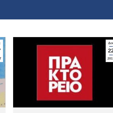
κ
Δε
7
2
7
201