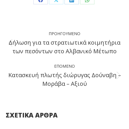
Share
Share
Share
Share
on
on
on
on
Facebook
X
LinkedIn
WhatsApp
Post
ΠΡΟΗΓΟΎΜΕΝΟ
navigation
Δήλωση για τα στρατιωτικά κοιμητήρια
Previous
των πεσόντων στο Αλβανικό Μέτωπο
post:
ΕΠΌΜΕΝΟ
Κατασκευή πλωτής διώρυγας Δούναβη –
Next
Μοράβα – Αξιού
post:
ΣΧΕΤΙΚΑ ΑΡΘΡΑ