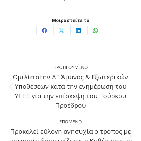
Μοιραστείτε το
Share
Share
Share
Share
on
on
on
on
Facebook
X
LinkedIn
WhatsApp
Post
ΠΡΟΗΓΟΎΜΕΝΟ
navigation
Ομιλία στην ΔΕ Άμυνας & Εξωτερικών
Υποθέσεων κατά την ενημέρωση του
Previous
ΥΠΕΞ για την επίσκεψη του Τούρκου
post:
Προέδρου
ΕΠΌΜΕΝΟ
Προκαλεί εύλογη ανησυχία ο τρόπος με
τον οποίο διαχειρίζεται η Κυβέρνηση το
Next