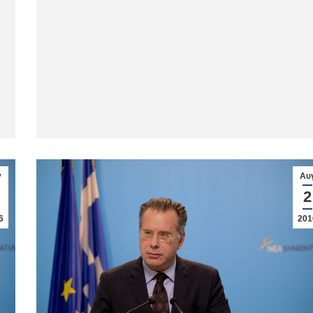
γ
Αυ
2
6
201