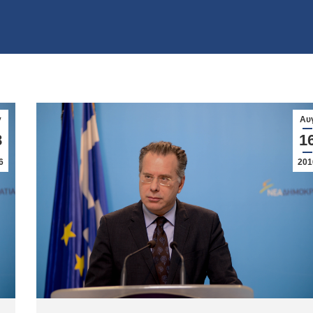
γ
Αυ
8
1
6
201