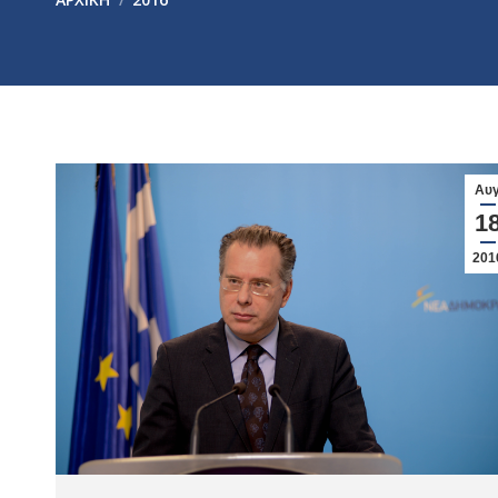
Αυ
1
201