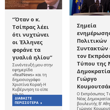
“Όταν ο κ.
Σημεία
Τσίπρας λέει
ενημέρωση
ότι νυχτώνει
Πολιτικών
οι Έλληνες
Συντακτών
φοράνε τα
τον Εκπρό
γυαλιά ηλίου”
Τύπου της 
Συνέντευξή μου στην
εφημερίδα
Δημοκρατία
«RealNews» και τη
Γιώργο
δημοσιογράφο
Χριστίνα Κοραή-Η
Κουμουτσάκ
Κυβέρνηση το είπε
Ο Εκπρόσωπος Τ
και το…
ΔΙΑΒΑΣΤΕ
Νέας Δημοκρατία
ΠΕΡΙΣΣΟΤΕΡΑ
βουλευτής Β’ Αθη
Γιώργος Κουμουτ