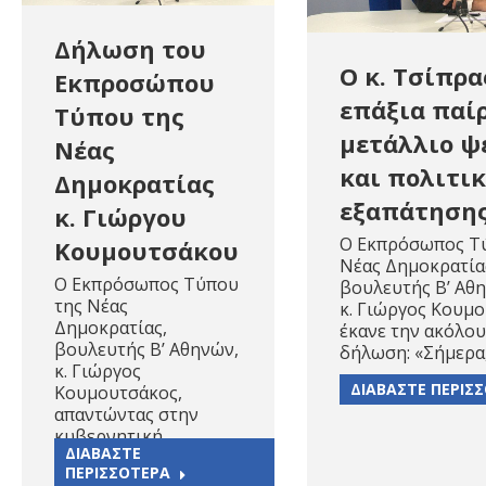
Δήλωση του
Ο κ. Τσίπρα
Εκπροσώπου
επάξια παί
Τύπου της
μετάλλιο ψ
Νέας
και πολιτι
Δημοκρατίας
εξαπάτηση
κ. Γιώργου
Ο Εκπρόσωπος Τ
Κουμουτσάκου
Νέας Δημοκρατία
Ο Εκπρόσωπος Τύπου
βουλευτής Β’ Αθ
της Νέας
κ. Γιώργος Κουμο
Δημοκρατίας,
έκανε την ακόλο
βουλευτής Β’ Αθηνών,
δήλωση: «Σήμερα
κ. Γιώργος
ΔΙΑΒΑΣΤΕ ΠΕΡΙΣ
Κουμουτσάκος,
απαντώντας στην
κυβερνητική…
ΔΙΑΒΑΣΤΕ
ΠΕΡΙΣΣΟΤΕΡΑ