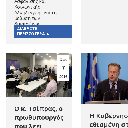
Ασφάλισης και
Κοινωνικής
Αλληλεγγύης για τη
μείωση των
δικαιούχων…
ΔΙΑΒΑΣΤΕ
ΠΕΡΙΣΣΟΤΕΡΑ
Σεπ
7
2016
Ο κ. Τσίπρας, ο
Η Κυβέρνη
πρωθυπουργός
εθισμένη σ
που λέει