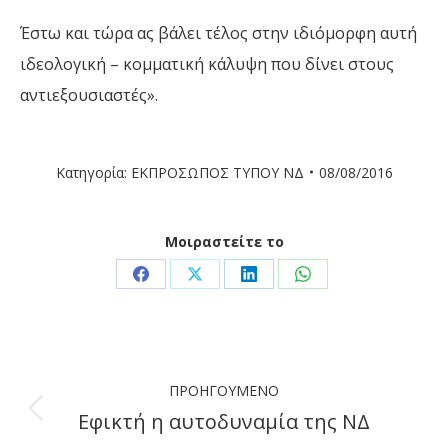
Έστω και τώρα ας βάλει τέλος στην ιδιόμορφη αυτή
ιδεολογική – κομματική κάλυψη που δίνει στους
αντιεξουσιαστές».
Κατηγορία:
ΕΚΠΡΟΣΩΠΟΣ ΤΥΠΟΥ ΝΔ
08/08/2016
Μοιραστείτε το
Share
Share
Share
Share
on
on
on
on
Facebook
X
LinkedIn
WhatsApp
Post
ΠΡΟΗΓΟΎΜΕΝΟ
navigation
Εφικτή η αυτοδυναμία της ΝΔ
Previous