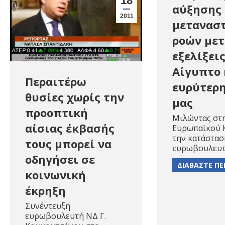
18
αύξησης
2011
μετανασ
ροών μετ
εξελίξει
Αίγυπτο 
Περαιτέρω
ευρύτερη
θυσίες χωρίς την
μας
προοπτική
Μιλώντας στη
αίσιας έκβασής
Ευρωπαϊκού 
την κατάστασ
τους μπορεί να
ευρωβουλευτ
οδηγήσει σε
ΔΙΑΒΑΣΤΕ ΠΕ
κοινωνική
έκρηξη
Συνέντευξη
ευρωβουλευτή ΝΔ Γ.