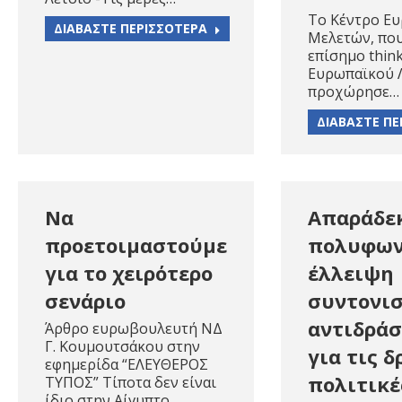
Το Κέντρο Ε
ΔΙΑΒΑΣΤΕ ΠΕΡΙΣΣΟΤΕΡΑ
Μελετών, που
επίσημο think
Ευρωπαϊκού 
προχώρησε…
ΔΙΑΒΑΣΤΕ ΠΕ
Να
Απαράδε
προετοιμαστούμε
πολυφων
για το χειρότερο
έλλειψη
σενάριο
συντονισ
αντιδράσ
Άρθρο ευρωβουλευτή ΝΔ
Γ. Κουμουτσάκου στην
για τις 
εφημερίδα “ΕΛΕΥΘΕΡΟΣ
πολιτικέ
ΤΥΠΟΣ” Τίποτα δεν είναι
ίδιο στην Αίγυπτο…