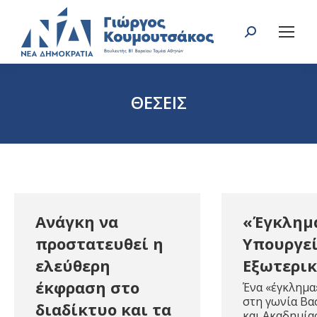
Search:
ΘΕΣΕΙΣ
You are here:
Ανάγκη να
«Έγκλημ
προστατευθεί η
Υπουργε
ελεύθερη
Εξωτερι
έκφραση στο
Ένα «έγκλημα
στη γωνία Βα
διαδίκτυο και τα
και Ακαδημία