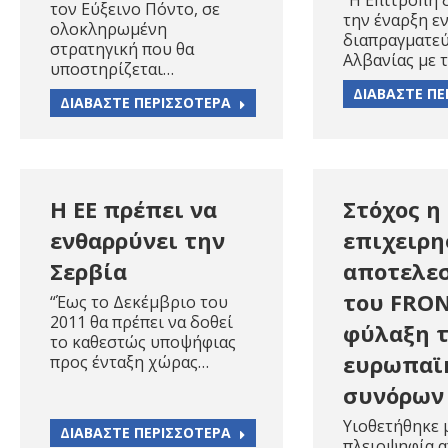
“Η Επιτροπή 
τον Εύξεινο Πόντο, σε
την έναρξη ε
ολοκληρωμένη
διαπραγματε
στρατηγική που θα
Αλβανίας με τ
υποστηρίζεται…
ΔΙΑΒΑΣΤΕ ΠΕ
ΔΙΑΒΑΣΤΕ ΠΕΡΙΣΣΟΤΕΡΑ
Η ΕΕ πρέπει να
Στόχος η
ενθαρρύνει την
επιχειρη
Σερβία
αποτελε
του FRON
“Έως το Δεκέμβριο του
2011 θα πρέπει να δοθεί
φύλαξη 
το καθεστώς υποψήφιας
ευρωπαϊ
προς ένταξη χώρας…
συνόρων
Υιοθετήθηκε 
ΔΙΑΒΑΣΤΕ ΠΕΡΙΣΣΟΤΕΡΑ
πλειοψηφία α