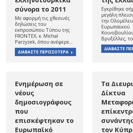
σύνορα το 2011
Εγκρίθηκε σή
μεγάλη πλειο
Με αφορμή τις χθεσινές
την Ολομέλει
δηλώσεις του
Ευρωπαϊκού
εκπροσώπου Τύπου της
Κοινοβουλίου
FRONTEX, κ. Michal
Βρυξέλλες, τ
Parzyzek, όπου ανέφερε…
ΔΙΑΒΑΣΤΕ ΠΕ
ΔΙΑΒΑΣΤΕ ΠΕΡΙΣΣΟΤΕΡΑ
Ενημέρωση σε
Τα Διευρ
νέους
Δίκτυα
δημοσιογράφους
Μεταφορ
που
επίκεντρ
επισκέφτηκαν το
συνάντησ
Ευρωπαϊκό
τον Κύπρ