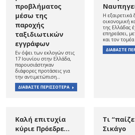
προβλήματος
Ναυπηγεί
μέσω της
Η εξαιρετικά
οικονομική κ
παροχής
της Ελλάδας έ
ταξιδιωτικών
επηρεάσει, με
και τον τομέα
εγγράφων
ΔΙΑΒΑΣΤΕ ΠΕ
Eν όψει των εκλογών στις
17 Ιουνίου στην Ελλάδα,
παρουσιάστηκαν
διάφορες προτάσεις για
την αντιμετώπιση…
ΔΙΑΒΑΣΤΕ ΠΕΡΙΣΣΟΤΕΡΑ
Καλή επιτυχία
Τι “παίζε
κύριε Πρόεδρε…
Σικάγο