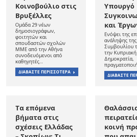
Κοινοβούλιο στις
Υπουργό
Βρυξέλλες
Συγκοιν
και Έργω
Ομάδα 29 νέων
δημοσιογράφων,
Ενόψει της επ
φοιτητών και
ανάληψης της
σπουδαστών σχολών
Συμβουλίου τ
ΜΜΕ από την Αθήνα
την Κυπριακή
συνοδευόμενοι από
Δημοκρατία,
καθηγητές…
πραγματοποι
ΔΙΑΒΑΣΤΕ ΠΕΡΙΣΣΟΤΕΡΑ
ΔΙΑΒΑΣΤΕ ΠΕ
Τα επόμενα
Θαλάσσι
βήματα στις
πειρατεί
σχέσεις Ελλάδας
κοινή πρ
– Σκοπίων: Τι
που απαι