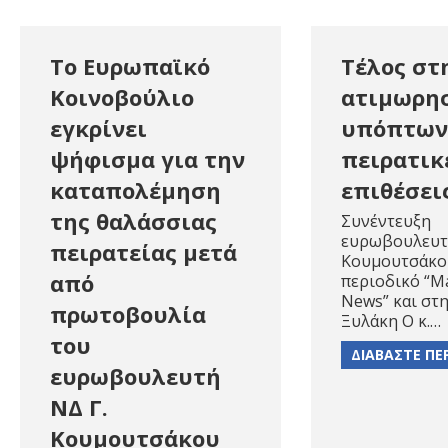
Το Ευρωπαϊκό
Τέλος στ
Κοινοβούλιο
ατιμωρη
εγκρίνει
υπόπτων
ψήφισμα για την
πειρατικ
καταπολέμηση
επιθέσει
της θαλάσσιας
Συνέντευξη
ευρωβουλευτ
πειρατείας μετά
Κουμουτσάκο
από
περιοδικό “Ma
News” και στη
πρωτοβουλία
Ξυλάκη Ο κ.…
του
ΔΙΑΒΑΣΤΕ ΠΕ
ευρωβουλευτή
ΝΔ Γ.
Κουμουτσάκου