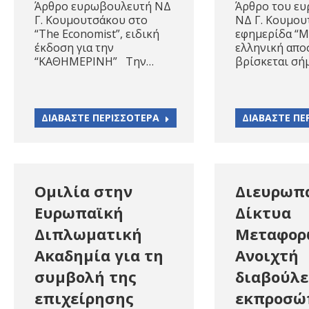
Άρθρο ευρωβουλευτή ΝΔ
Άρθρο του ε
Γ. Κουμουτσάκου στο
ΝΔ Γ. Κουμου
“The Economist”, ειδική
εφημερίδα “M
έκδοση για την
ελληνική απο
“ΚΑΘΗΜΕΡΙΝΗ” Την…
βρίσκεται σή
ΔΙΑΒΑΣΤΕ ΠΕΡΙΣΣΟΤΕΡΑ
ΔΙΑΒΑΣΤΕ ΠΕ
Ομιλία στην
Διευρωπ
Ευρωπαϊκή
Δίκτυα
Διπλωματική
Μεταφορ
Ακαδημία για τη
Ανοιχτή
συμβολή της
διαβούλε
επιχείρησης
εκπροσώ