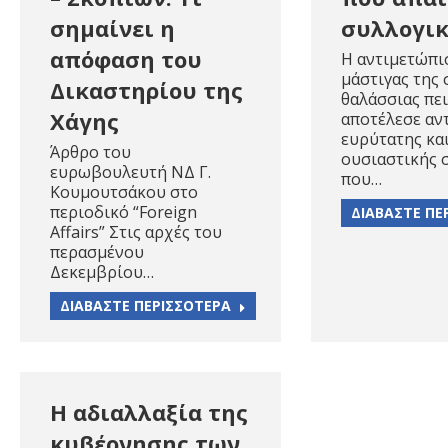
σημαίνει η
συλλογικ
απόφαση του
Η αντιμετώπι
μάστιγας της
Δικαστηρίου της
θαλάσσιας πε
Χάγης
αποτέλεσε αν
ευρύτατης κα
Άρθρο του
ουσιαστικής 
ευρωβουλευτή ΝΔ Γ.
που…
Κουμουτσάκου στο
περιοδικό “Foreign
ΔΙΑΒΑΣΤΕ ΠΕ
Αffairs” Στις αρχές του
περασμένου
Δεκεμβρίου…
ΔΙΑΒΑΣΤΕ ΠΕΡΙΣΣΟΤΕΡΑ
Η αδιαλλαξία της
κυβέρνησης των