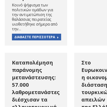
Κοινό ψήφισμα των
πολιτικών ομάδων για
την αντιμετώπιση της
θαλάσσιας πειρατείας
υιοθετήθηκε σήμερα από
την…
ΔΙΑΒΑΣΤΕ ΠΕΡΙΣΣΟΤΕΡΑ
Καταπολέμηση
Στο
παράνομης
Ευρωκοι
μετανάστευσης:
η οικονο
57.000
διάσταση
λαθρομετανάστες
τουρκικ
διέσχισαν τα
απειλών 
ελληνοτουρκικά
της Ελλά