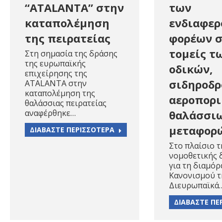
“ATALANTA” στην
των
καταπολέμηση
ενδιαφε
της πειρατείας
φορέων 
τομείς τ
Στη σημασία της δράσης
της ευρωπαϊκής
οδικών,
επιχείρησης της
σιδηροδρ
ATALANTA στην
καταπολέμηση της
αεροπορι
θαλάσσιας πειρατείας
αναφέρθηκε…
θαλάσσι
μεταφορ
ΔΙΑΒΑΣΤΕ ΠΕΡΙΣΣΟΤΕΡΑ
Στο πλαίσιο τ
νομοθετικής 
για τη διαμό
Κανονισμού τη
Διευρωπαϊκά
ΔΙΑΒΑΣΤΕ ΠΕ