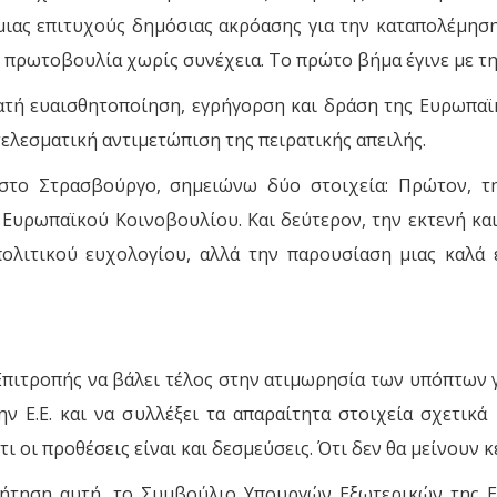
ας επιτυχούς δημόσιας ακρόασης για την καταπολέμηση 
ή πρωτοβουλία χωρίς συνέχεια. Το πρώτο βήμα έγινε με τ
τή ευαισθητοποίηση, εγρήγορση και δράση της Ευρωπαϊκ
ελεσματική αντιμετώπιση της πειρατικής απειλής.
στο Στρασβούργο, σημειώνω δύο στοιχεία: Πρώτον, τ
Ευρωπαϊκού Κοινοβουλίου. Και δεύτερον, την εκτενή κα
ολιτικού ευχολογίου, αλλά την παρουσίαση μιας καλά 
ιτροπής να βάλει τέλος στην ατιμωρησία των υπόπτων για
 Ε.Ε. και να συλλέξει τα απαραίτητα στοιχεία σχετικ
ι οι προθέσεις είναι και δεσμεύσεις. Ότι δεν θα μείνουν 
ζήτηση αυτή, το Συμβούλιο Υπουργών Εξωτερικών της 