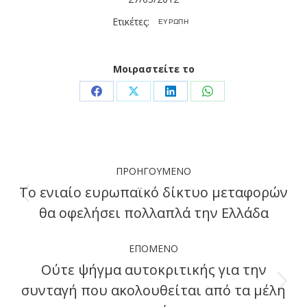
Ετικέτες:
ΕΥΡΩΠΗ
Μοιραστείτε το
Share
Share
Share
Share
on
on
on
on
Facebook
X
LinkedIn
WhatsApp
Post
ΠΡΟΗΓΟΎΜΕΝΟ
navigation
Το ενιαίο ευρωπαϊκό δίκτυο μεταφορών
Previous
θα οφελήσει πολλαπλά την Ελλάδα
post:
ΕΠΌΜΕΝΟ
Ούτε ψήγμα αυτοκριτικής για την
συνταγή που ακολουθείται από τα μέλη
Next