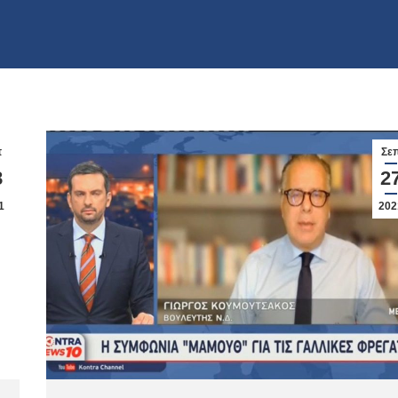
π
Σε
8
2
1
202