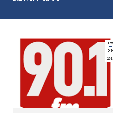
Σε
2
202