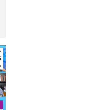
λ
5
1