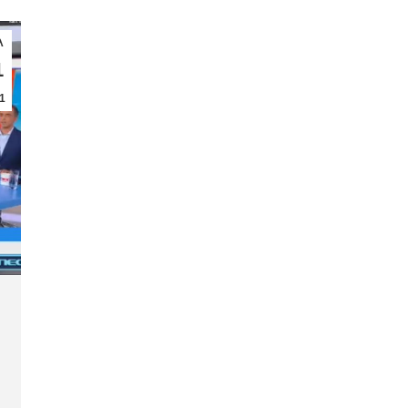
λ
1
1