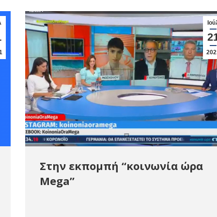
λ
Ιού
1
2
1
202
Στην εκπομπή “κοινωνία ώρα
Mega”