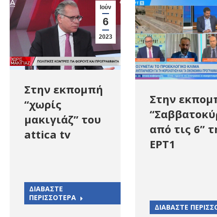
Ιούν
6
2023
Στην εκπομπή
Στην εκπομ
“χωρίς
“Σαββατοκύ
μακιγιάζ” του
από τις 6” τ
attica tv
ΕΡΤ1
ΔΙΑΒΑΣΤΕ
ΠΕΡΙΣΣΟΤΕΡΑ
ΔΙΑΒΑΣΤΕ ΠΕΡΙΣΣ