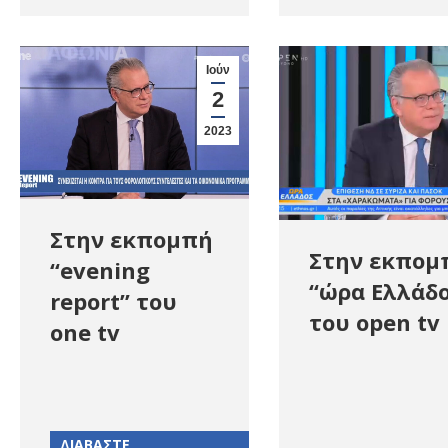
Ιούν
2
2023
Στην εκπομπή
Στην εκπομ
“evening
“ώρα Ελλάδο
report” του
του open tv
one tv
ΔΙΑΒΑΣΤΕ