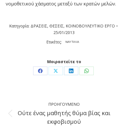
νομοθετικού χάσματος μεταξύ των κρατών μελών.
Κατηγορία:
ΔΡΑΣΕΙΣ
,
ΘΕΣΕΙΣ
,
ΚΟΙΝΟΒΟΥΛΕΥΤΙΚΟ ΕΡΓΟ
25/01/2013
Ετικέτες:
ΝΑΥΤΙΛΙΑ
Μοιραστείτε το
Share
Share
Share
Share
on
on
on
on
Facebook
X
LinkedIn
WhatsApp
Post
ΠΡΟΗΓΟΎΜΕΝΟ
navigation
Ούτε ένας μαθητής θύμα βίας και
Previous
εκφοβισμού
post: