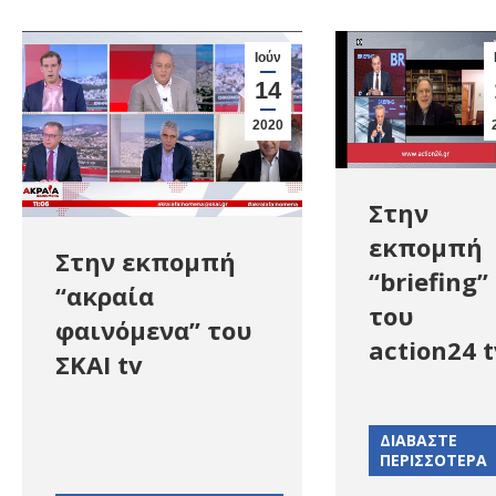
Ιούν
14
2020
Στην
εκπομπή
Στην εκπομπή
“briefing”
“ακραία
του
φαινόμενα” του
action24 t
ΣΚΑΙ tv
ΔΙΑΒΑΣΤΕ
ΠΕΡΙΣΣΟΤΕΡΑ