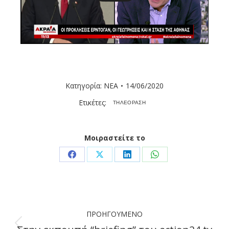
Κατηγορία:
ΝΕΑ
14/06/2020
Ετικέτες:
ΤΗΛΕΟΡΑΣΗ
Μοιραστείτε το
Share
Share
Share
Share
on
on
on
on
Facebook
X
LinkedIn
WhatsApp
Post
ΠΡΟΗΓΟΎΜΕΝΟ
navigation