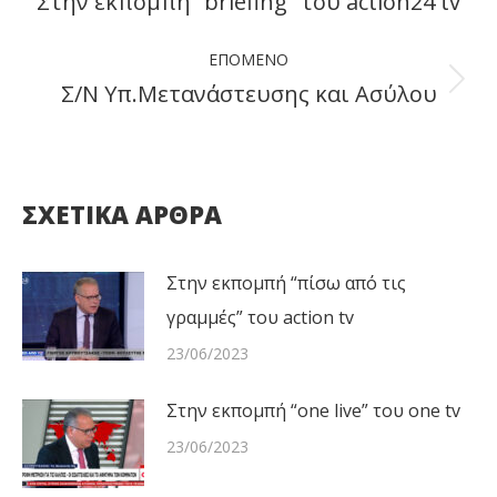
Στην εκπομπή “briefing” του action24 tv
Previous
post:
ΕΠΌΜΕΝΟ
Σ/Ν Υπ.Μετανάστευσης και Ασύλου
Next
post:
ΣΧΕΤΙΚΑ ΑΡΘΡΑ
Στην εκπομπή “πίσω από τις
γραμμές” του action tv
23/06/2023
Στην εκπομπή “one live” του one tv
23/06/2023