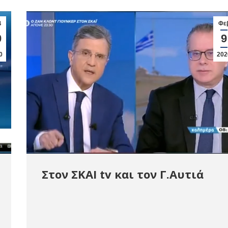
β
Φε
0
9
0
202
Στον ΣΚΑΙ tv και τον Γ.Αυτιά