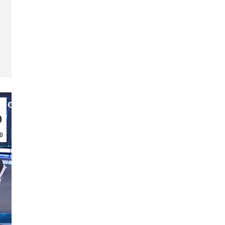
ν
9
0