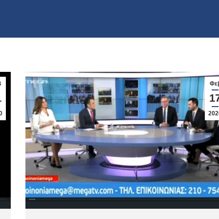
β
Φε
1
1
0
202