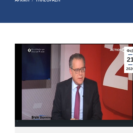
Φε
2
202