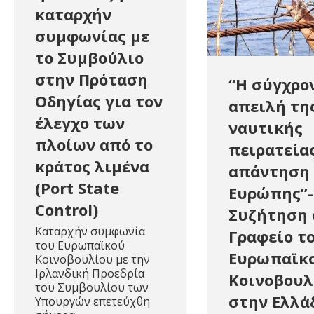
καταρχήν
συμφωνίας με
το Συμβούλιο
στην Πρόταση
“Η σύγχρο
Οδηγίας για τον
απειλή τη
έλεγχο των
ναυτικής
πλοίων από το
πειρατείας
κράτος λιμένα
απάντηση 
(Port State
Ευρώπης”-
Control)
Συζήτηση 
Καταρχήν συμφωνία
Γραφείο τ
του Ευρωπαϊκού
Ευρωπαϊκ
Κοινοβουλίου με την
Ιρλανδική Προεδρία
Κοινοβουλ
του Συμβουλίου των
στην Ελλά
Υπουργών επετεύχθη