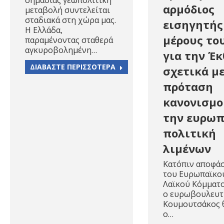
σημασίας γεωπολιτική
αρμόδιος
μεταβολή συντελείται
σταδιακά στη χώρα μας.
εισηγητής
Η Ελλάδα,
μέρους το
παραμένοντας σταθερά
αγκυροβολημένη…
για την Έ
ΔΙΑΒΑΣΤΕ ΠΕΡΙΣΣΟΤΕΡΑ
σχετικά μ
πρόταση
κανονισμο
την ευρωπ
πολιτική
λιμένων
Κατόπιν αποφά
του Ευρωπαϊκο
Λαϊκού Κόμματο
ο ευρωβουλευτή
Κουμουτσάκος θ
o…