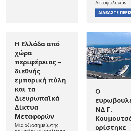
Ακτοφυλακών…
ΔΙΑΒΑΣΤΕ ΠΕΡΙ
Η Ελλάδα από
χώρα
περιφέρειας –
διεθνής
εμπορική πύλη
και τα
O
Διευρωπαϊκά
ευρωβουλ
Δίκτυα
ΝΔ Γ.
Μεταφορών
Κουμουτσ
Μια αξιοσημείωτης
ορίστηκε