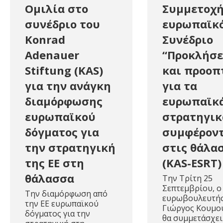
Ομιλία στο
Συμμετοχή
συνέδριο του
ευρωπαϊκ
Konrad
Συνέδριο
Adenauer
“Προκλήσε
Stiftung (KAS)
και προοπ
για την ανάγκη
για τα
διαμόρφωσης
ευρωπαϊκ
ευρωπαϊκού
στρατηγικ
δόγματος για
συμφέρον
την στρατηγική
στις θάλα
της ΕΕ στη
(KAS-ESRT)
θάλασσα
Την Τρίτη 25
Σεπτεμβρίου, ο
Την διαμόρφωση από
ευρωβουλευτής
την ΕΕ ευρωπαϊκού
Γιώργος Κουμο
δόγματος για την
θα συμμετάσχει