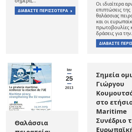
σήμερα,…
Οι ιδιαίτερα αρ
επιπτώσεις της
ΔΙΑΒΑΣΤΕ ΠΕΡΙΣΣΟΤΕΡΑ
θαλάσσιας πειρ
και οι ευρωπαϊ
πρωτοβουλίες 
δράσεις για την
ΔΙΑΒΑΣΤΕ ΠΕΡΙ
Ιαν
Σημεία ομ
25
Γιώργου
2013
Κουμουτσ
στο ετήσιο
Maritime
Συνέδριο 
Θαλάσσια
Ευρωπαϊκ
πειρατεία: