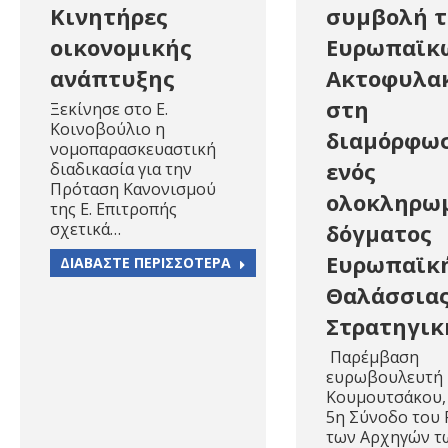
Κινητήρες
συμβολή 
οικονομικής
Ευρωπαϊκ
ανάπτυξης
Ακτοφυλα
στη
Ξεκίνησε στο Ε.
Κοινοβούλιο η
διαμόρφω
νομοπαρασκευαστική
ενός
διαδικασία για την
Πρόταση Κανονισμού
ολοκληρω
της Ε. Επιτροπής
σχετικά…
δόγματος
Ευρωπαϊκ
ΔΙΑΒΑΣΤΕ ΠΕΡΙΣΣΟΤΕΡΑ
Θαλάσσια
Στρατηγικ
Παρέμβαση
ευρωβουλευτή Ν
Κουμουτσάκου,
5η Σύνοδο του
των Αρχηγών τ