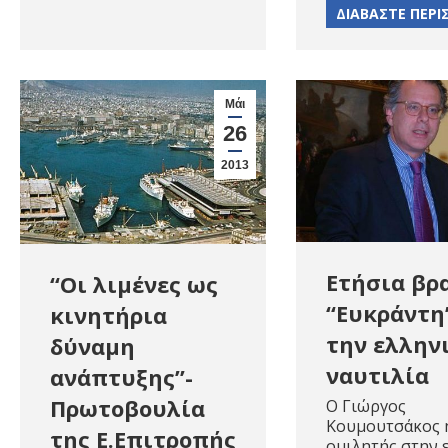
ΔΙΑΒΑΣΤΕ ΠΕΡΙ
Μάι
26
2013
Ετήσια βρ
“Οι λιμένες ως
“Ευκράντη
κινητήρια
την ελλην
δύναμη
ναυτιλία
ανάπτυξης”-
Πρωτοβουλία
Ο Γιώργος
Κουμουτσάκος 
της Ε.Επιτροπής
ομιλητής στην 