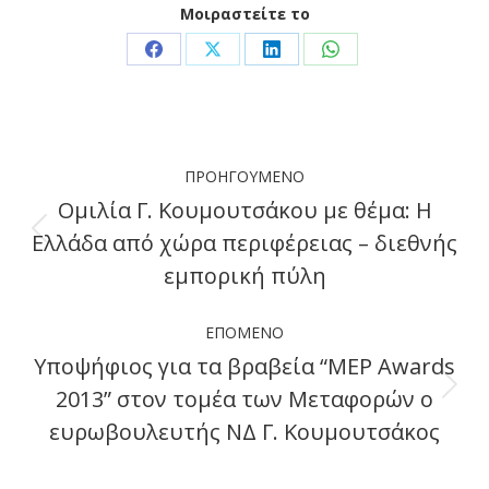
Μοιραστείτε το
Share
Share
Share
Share
on
on
on
on
Facebook
X
LinkedIn
WhatsApp
Post
ΠΡΟΗΓΟΎΜΕΝΟ
navigation
Ομιλία Γ. Κουμουτσάκου με θέμα: Η
Ελλάδα από χώρα περιφέρειας – διεθνής
Previous
εμπορική πύλη
post:
ΕΠΌΜΕΝΟ
Υποψήφιος για τα βραβεία “ΜΕP Awards
2013” στον τομέα των Μεταφορών ο
Next
ευρωβουλευτής ΝΔ Γ. Κουμουτσάκος
post: