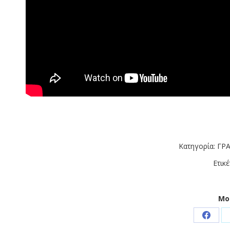
Κατηγορία:
ΓΡΑ
Ετικέ
Μο
Share