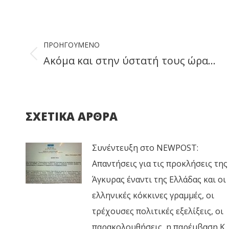
on
Faceb
Post
ΠΡΟΗΓΟΎΜΕΝΟ
navigation
Ακόμα και στην ύστατή τους ώρα…
Previous
post:
ΣΧΕΤΙΚΑ ΑΡΘΡΑ
Συνέντευξη στο NEWPOST:
Απαντήσεις για τις προκλήσεις της
Άγκυρας έναντι της Ελλάδας και οι
ελληνικές κόκκινες γραμμές, οι
τρέχουσες πολιτικές εξελίξεις, οι
παρακολουθήσεις, η παρέμβαση Κ.