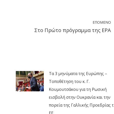
on
on
on
ook
X
LinkedIn
WhatsApp
ΕΠΌΜΕΝΟ
Στο Πρώτο πρόγραμμα της ΕΡΑ
Next
post:
Τα 3 μηνύματα της Ευρώπης –
Τοποθέτηση του κ. Γ.
Κουμουτσάκου για τη Ρωσική
εισβολή στην Ουκρανία και την
πορεία της Γαλλικής Προεδρίας τ
ΕΕ