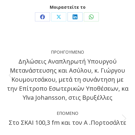
Μοιραστείτε το
Share
Share
Share
Share
on
on
on
on
Facebook
X
LinkedIn
WhatsApp
Post
ΠΡΟΗΓΟΎΜΕΝΟ
navigation
Δηλώσεις Αναπληρωτή Υπουργού
Μετανάστευσης και Ασύλου, κ. Γιώργου
Κουμουτσάκου, μετά τη συνάντηση με
Previous
την Επίτροπο Εσωτερικών Υποθέσεων, κα
post:
Ylva Johansson, στις Βρυξέλλες
ΕΠΌΜΕΝΟ
Στο ΣΚΑΙ 100,3 fm και τον Α .Πορτοσάλτε
Next
post: